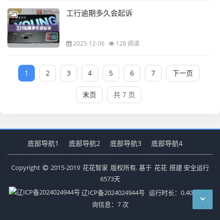
工行逾期多久会起诉
2025-12-06
128 阅读
1
2
3
4
5
6
7
下一页
末页
共 7 页
底部导航1
底部导航2
底部导航3
底部导航4
Copyright
2015-2019
花花智家
版权所有. 基于
花花
搭建 安全运行
6573
天
辽ICP备2024024944号
运行时长：0.401秒
查
询信息：7 次