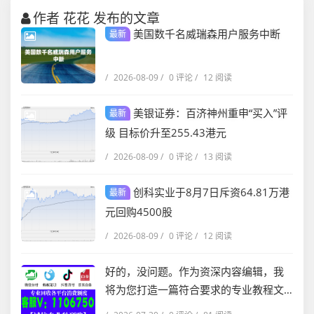
作者 花花 发布的文章
美国数千名威瑞森用户服务中断
最新
/
2026-08-09
/
0 评论
/
12 阅读
美银证券：百济神州重申“买入”评
最新
级 目标价升至255.43港元
/
2026-08-09
/
0 评论
/
13 阅读
创科实业于8月7日斥资64.81万港
最新
元回购4500股
/
2026-08-09
/
0 评论
/
12 阅读
好的，没问题。作为资深内容编辑，我
将为您打造一篇符合要求的专业教程文
章。