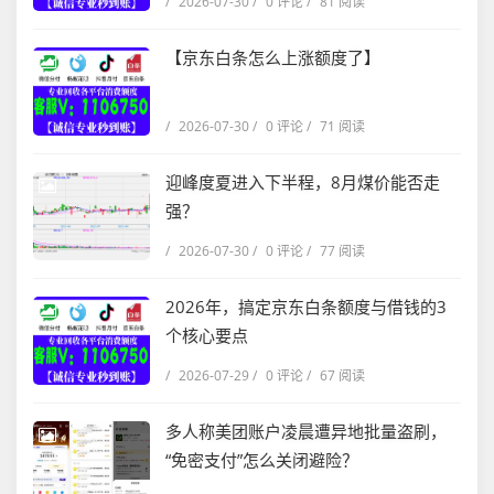
/
2026-07-30
/
0 评论
/
81 阅读
【京东白条怎么上涨额度了】
/
2026-07-30
/
0 评论
/
71 阅读
迎峰度夏进入下半程，8月煤价能否走
强？
/
2026-07-30
/
0 评论
/
77 阅读
2026年，搞定京东白条额度与借钱的3
个核心要点
/
2026-07-29
/
0 评论
/
67 阅读
多人称美团账户凌晨遭异地批量盗刷，
“免密支付”怎么关闭避险？