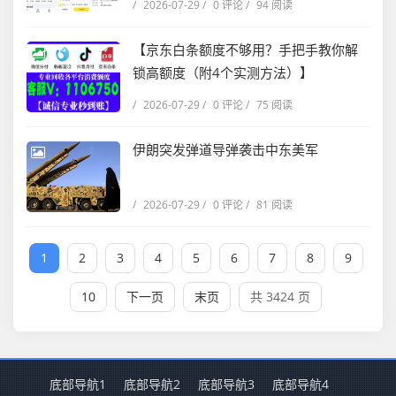
/
2026-07-29
/
0 评论
/
94 阅读
【京东白条额度不够用？手把手教你解
锁高额度（附4个实测方法）】
/
2026-07-29
/
0 评论
/
75 阅读
伊朗突发弹道导弹袭击中东美军
/
2026-07-29
/
0 评论
/
81 阅读
1
2
3
4
5
6
7
8
9
10
下一页
末页
共 3424 页
底部导航1
底部导航2
底部导航3
底部导航4