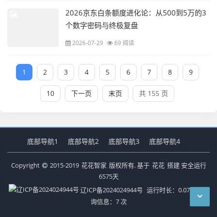
2026京东白条额度进化论：从500到5万的3
个数字密码与终极复盘
2026-07-29
69 阅读
1
2
3
4
5
6
7
8
9
10
下一页
末页
共 155 页
底部导航1
底部导航2
底部导航3
底部导航4
Copyright
2015-2019
花花智家
版权所有. 基于
花花
搭建 安全运行
6575
天
辽ICP备2024024944号
运行时长：0.073秒
查
询信息：7 次