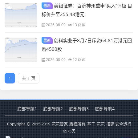
美银证券：百济神州重申“买入”评级 目
最新
标价升至255.43港元
2026-08-09
13 阅读
创科实业于8月7日斥资64.81万港元回
最新
购4500股
2026-08-09
12 阅读
1
共 1 页
底部导航1
底部导航2
底部导航3
底部导航4
Copyright
2015-2019
花花智家
版权所有. 基于
花花
搭建 安全运行
6575
天