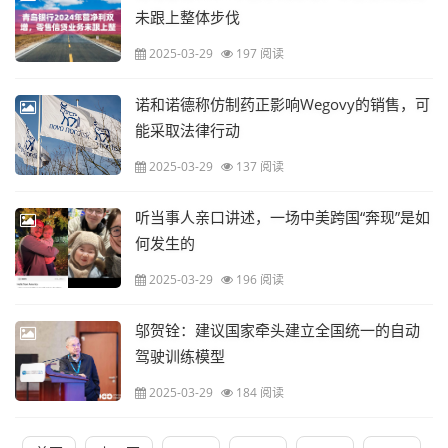
未跟上整体步伐
2025-03-29
197 阅读
诺和诺德称仿制药正影响Wegovy的销售，可
能采取法律行动
2025-03-29
137 阅读
听当事人亲口讲述，一场中美跨国“奔现”是如
何发生的
2025-03-29
196 阅读
邬贺铨：建议国家牵头建立全国统一的自动
驾驶训练模型
2025-03-29
184 阅读