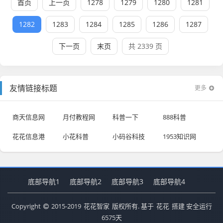
首页
上一页
1278
1279
1280
1281
1282
1283
1284
1285
1286
1287
下一页
末页
共 2339 页
友情链接标题
更多
商天信息网
月付教程网
科普一下
888科普
花花信息港
小花科普
小码谷科技
1953知识网
底部导航1
底部导航2
底部导航3
底部导航4
Copyright
2015-2019
花花智家
版权所有. 基于
花花
搭建 安全运行
6575
天