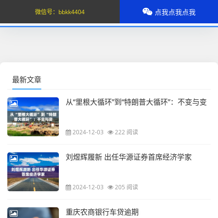
点我点我点我
微信号：
bbkk4404
最新文章
从“里根大循环”到“特朗普大循环”：不变与变
2024-12-03
222 阅读
刘煜辉履新 出任华源证券首席经济学家
2024-12-03
205 阅读
重庆农商银行车贷逾期