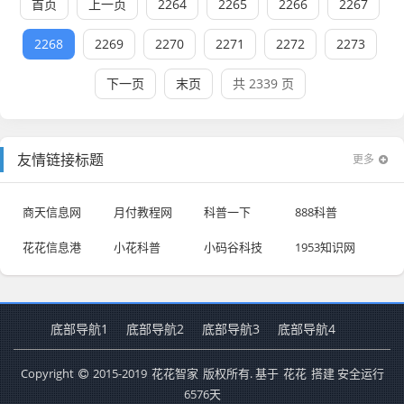
首页
上一页
2264
2265
2266
2267
2268
2269
2270
2271
2272
2273
下一页
末页
共 2339 页
友情链接标题
更多
商天信息网
月付教程网
科普一下
888科普
花花信息港
小花科普
小码谷科技
1953知识网
底部导航1
底部导航2
底部导航3
底部导航4
Copyright
2015-2019
花花智家
版权所有. 基于
花花
搭建 安全运行
6576
天