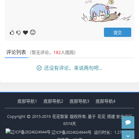
评论列表
（暂无评论，
182
人围观）
还没有评论，来说两句吧...
底部导航1
底部导航2
底部导航3
底部导航4
Copyright
2015-2019
花花智家
版权所有. 基于
花花
搭建 安全运行
6574
天
辽ICP备2024024944号
运行时长：1.275秒
查