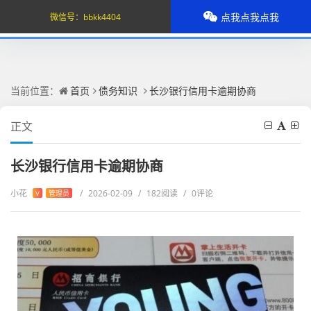
点我点我点我
微信号：
bbkk4404
当前位置：
首页
债务知识
长沙银行信用卡逾期协商
正文
长沙银行信用卡逾期协商
小花
/
2026-02-09
/
182阅读
/
0评论
V
管理员