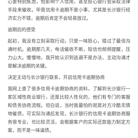
心里特别焦虑，怕影响个人信用，甚至担心银行会采取法律
手段来催收。毕竟信用卡逾期不是小事，尤其是长沙银行经
济实力不错，逾期后肯定不会轻易放过。
逾期后的感受
起初，我没有立刻采取行动，只是一味担心，错过了最佳沟
通时机。逾期那几天，电话催收不断，短信也频频提醒，压
力山大。慢慢地，我开始认识到逃避不是办法，主动沟通才
是解决逾期的关键。
决定主动与长沙银行联系，开启信用卡逾期协商
我网上查了很多信用卡逾期协商的资料，了解到长沙银行一
家区域性商业银行，还是比较人性化的，他们有专门的客服
和债务协商流程。坦白说，当时我最怕的就是对方冷酷无情
地催债，可实际沟通后发现，长沙银行的信用卡逾期协商服
务很专业，也比较灵活，会根据客户的实际还款能力制定方
案，而不是一味逼债。