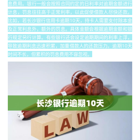
息费用。银行一般会按照合同约定的日利率对逾期金额进行
计息，罚息往往高于正常利率，以此促使借款人尽快还款。
比如，若长沙银行信用卡逾期10天，持卡人需要支付除本金
及正常利息外，额外的罚息。具体金额会根据逾期金额和银
行规定另行计算。有些银行还会设定逾期期间的利率上浮，
导致逾期利息迅速积累，加重借款人的还款压力。逾期10天
时间不长，但累积的罚息费用不容忽视。