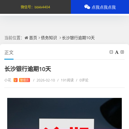
点我点我点我
微信号：
bbkk4404
当前位置：
首页
债务知识
长沙银行逾期10天
正文
长沙银行逾期10天
小花
/
2026-02-10
/
191阅读
/
0评论
V
管理员