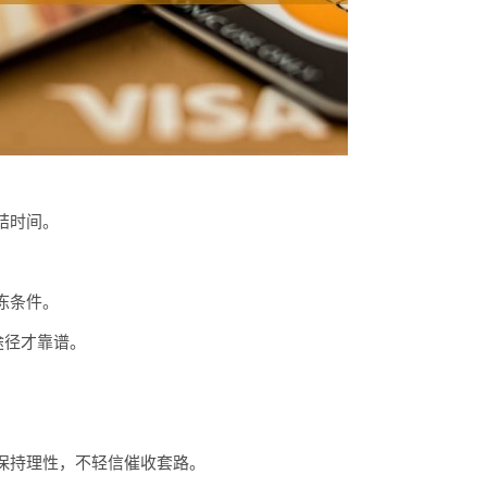
结时间。
。
冻条件。
途径才靠谱。
保持理性，不轻信催收套路。