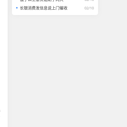
长银消费发信息说上门催收
02/10
，
导
了