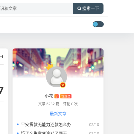
搜索一下
7
小花
V
管理员
文章 6232 篇
|
评论 0 次
最新文章
平安贷款无能力还款怎么办
02/10
饿了么生意贷逾期了两天
02/10