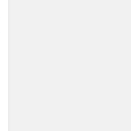
法
责
临
同