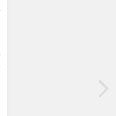
还
期
需
，
利
规
金
借