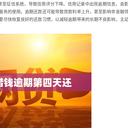
传至征信系统，导致信用评分下降。信用记录中出现逾期信息，会
服务的使用。逾期还款还可能导致贷款利率上升，甚至影响非金融
要尽快恢复良好的还款习惯，以减轻逾期带来的长期不良影响，主