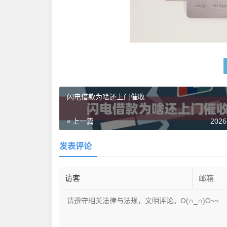
闪电借款为啥还上门催收
« 上一篇
2026
发表评论