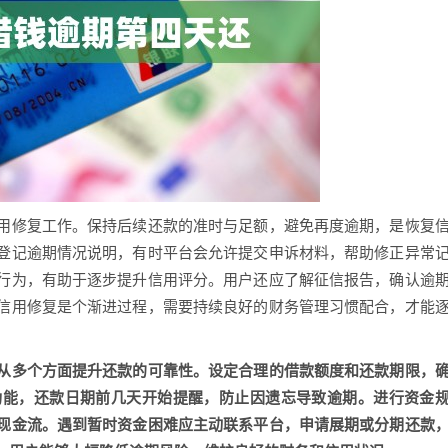
用修复工作。保持后续还款的准时与足额，避免再度逾期，是恢复
登记逾期情况说明，有时平台会允许提交申诉材料，帮助修正异常
行为，有助于逐步提升信用评分。用户还应了解征信报告，确认逾
信用修复是个渐进过程，需要持续良好的财务管理习惯配合，才能
从多个方面提升还款的可靠性。设定合理的借款额度和还款期限，
功能，还款日期前几天开始提醒，防止因遗忘导致逾期。进行资金
现金流。遇到暂时资金困难应主动联系平台，申请展期或分期还款