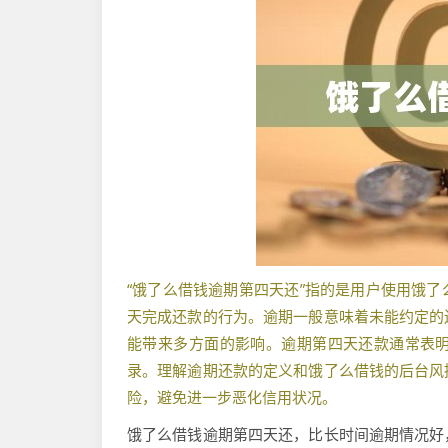
“饿了么借钱逾期第四天还”指的是用户使用饿
天完成还款的行为。逾期一般意味着未能约定的
能带来多方面的影响。逾期第四天还款通常表
录。理解逾期还款的定义和饿了么借钱的后台风
险，避免进一步恶化信用状况。
饿了么借钱逾期第四天还，比长时间逾期情况好