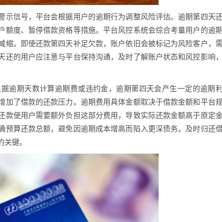
警示信号，平台会根据用户的逾期行为调整风险评估。逾期第四天
户额度、暂停借款资格等措施。平台风控系统会综合考量用户的逾
减缩。即使还款第四天补足欠款，账户依旧会被标记为风险客户，
天还的用户应注意与平台保持沟通，及时了解账户状态和风控影响
根据逾期天数计算逾期费或违约金，逾期第四天会产生一定的逾期
增加了借款的还款压力。逾期费用具体金额取决于借款金额和平台
还款使用户需要额外负担这部分费用，导致实际还款金额高于原定
确预算还款总额，避免因逾期成本增高而陷入更深债务。及时归还
的关键。