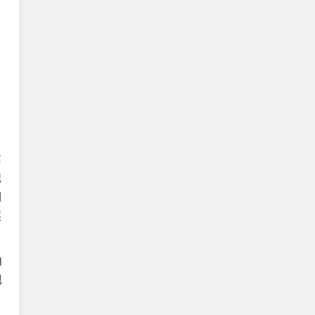
信
记
期
逐
确
规
，