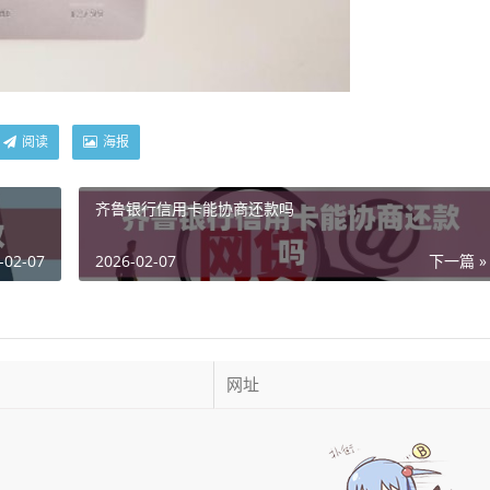
阅读
海报
齐鲁银行信用卡能协商还款吗
-02-07
2026-02-07
下一篇 »