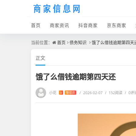
首页
商家资讯
抖音商家
京东商家
当前位置：
首页
债务知识
饿了么借钱逾期第四天
正文
饿了么借钱逾期第四天还
小花
/
2026-02-07
/
152阅读
/
0评
V
管理员