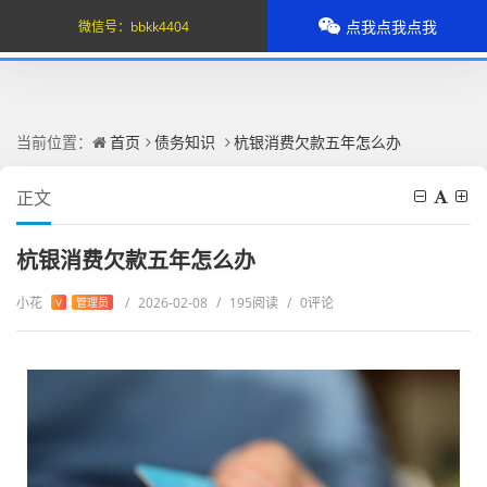
点我点我点我
微信号：
bbkk4404
当前位置：
首页
债务知识
杭银消费欠款五年怎么办
正文
杭银消费欠款五年怎么办
小花
/
2026-02-08
/
195阅读
/
0评论
V
管理员