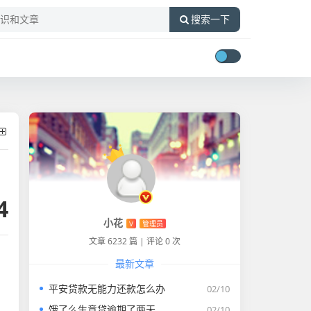
搜索一下
4
小花
V
管理员
文章 6232 篇
|
评论 0 次
最新文章
平安贷款无能力还款怎么办
02/10
饿了么生意贷逾期了两天
02/10