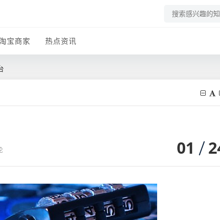
淘宝商家
热点资讯
台
01
2
论