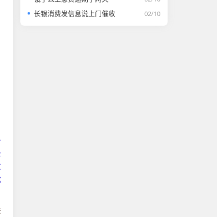
长银消费发信息说上门催收
02/10
一
公
家
成
法