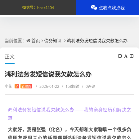
点我点我点我
微信号：
bbkk4404
当前位置：
首页
债务知识
鸿利法务发短信说我欠款怎么办
正文
鸿利法务发短信说我欠款怎么办
小花
/
2026-01-22
/
158阅读
/
0评论
V
管理员
鸿利法务发短信说我欠款怎么办——我的亲身经历和解决之
道
大家好，我是张强（化名），今天想和大家聊聊一个很多负
债朋友都很关心的话题遇到鸿利法务发短信说我欠款怎么