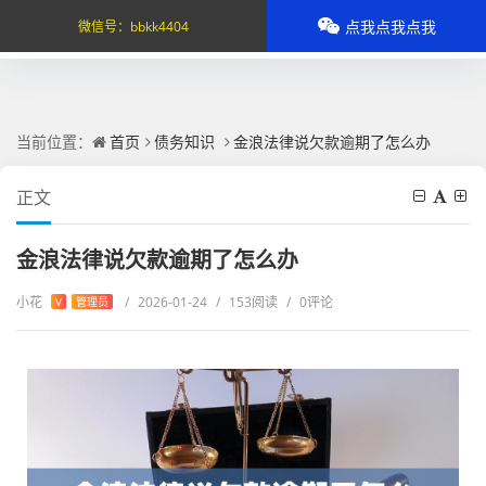
点我点我点我
微信号：
bbkk4404
当前位置：
首页
债务知识
金浪法律说欠款逾期了怎么办
正文
金浪法律说欠款逾期了怎么办
小花
/
2026-01-24
/
153阅读
/
0评论
V
管理员