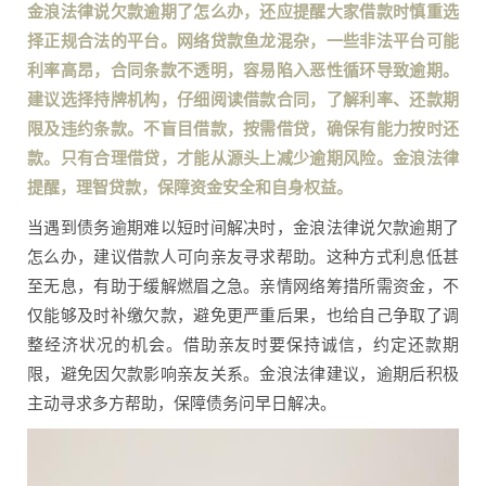
金浪法律说欠款逾期了怎么办，还应提醒大家借款时慎重选
择正规合法的平台。网络贷款鱼龙混杂，一些非法平台可能
利率高昂，合同条款不透明，容易陷入恶性循环导致逾期。
建议选择持牌机构，仔细阅读借款合同，了解利率、还款期
限及违约条款。不盲目借款，按需借贷，确保有能力按时还
款。只有合理借贷，才能从源头上减少逾期风险。金浪法律
提醒，理智贷款，保障资金安全和自身权益。
当遇到债务逾期难以短时间解决时，金浪法律说欠款逾期了
怎么办，建议借款人可向亲友寻求帮助。这种方式利息低甚
至无息，有助于缓解燃眉之急。亲情网络筹措所需资金，不
仅能够及时补缴欠款，避免更严重后果，也给自己争取了调
整经济状况的机会。借助亲友时要保持诚信，约定还款期
限，避免因欠款影响亲友关系。金浪法律建议，逾期后积极
主动寻求多方帮助，保障债务问早日解决。