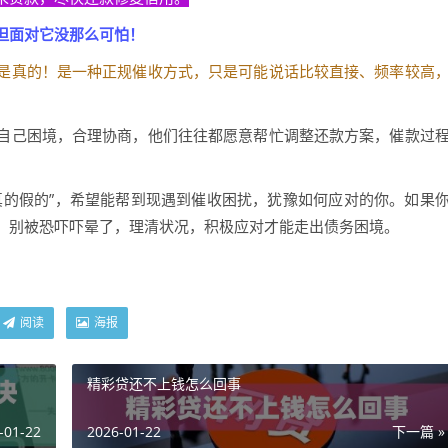
但面对它没那么可怕！
是真的！是一种正规催收方式，只是可能说话比较直接、频率较高
自己困境，合理协商，他们往往都愿意帮忙调整还款方案，催款过
真的假的”，希望能帮到现遇到催收困扰，犹豫如何应对的你。如果
，别被恐吓吓晕了，理清状况，积极应对才能走出债务困境。
阅读
海报
精彩贷还不上钱怎么回事
-01-22
2026-01-22
下一篇 »