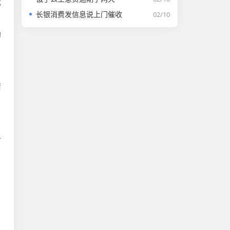
就
长银消费发信息说上门催收
02/10
的
请
于