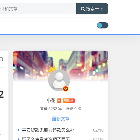
搜索一下
2
小花
V
管理员
文章 6232 篇
|
评论 0 次
最新文章
平安贷款无能力还款怎么办
02/10
催
饿了么生意贷逾期了两天
02/10