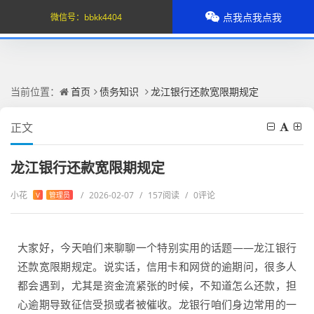
点我点我点我
微信号：
bbkk4404
当前位置：
首页
债务知识
龙江银行还款宽限期规定
正文
龙江银行还款宽限期规定
小花
/
2026-02-07
/
157阅读
/
0评论
V
管理员
大家好，今天咱们来聊聊一个特别实用的话题——龙江银行
还款宽限期规定。说实话，信用卡和网贷的逾期问，很多人
都会遇到，尤其是资金流紧张的时候，不知道怎么还款，担
心逾期导致征信受损或者被催收。龙银行咱们身边常用的一