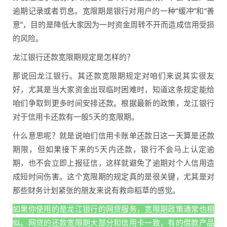
逾期记录或者罚息。宽限期是银行对用户的一种“缓冲”和“善
意”，目的是降低大家因为一时资金周转不开而造成信用受损
的风险。
龙江银行还款宽限期规定是怎样的？
那说回龙江银行。其还款宽限期规定对咱们来说其实很友
好，尤其是当大家资金出现临时困难时，知道这条规定能给
咱们争取到更多时间安排还款。根据最新的政策，龙江银行
对于信用卡还款有一般5天的宽限期。
什么意思呢？就是说咱们信用卡账单还款日这一天算是还款
期限，但如果接下来的5天内还款，银行不会马上认定逾
期，也不会立即上报征信，这样就避免了逾期对个人信用造
成短时间伤害。这个宽限期的规定真的是很关键，尤其是对
那些财务计划紧张的朋友来说有救命稻草的感觉。
如果你使用的是龙江银行的网贷服务，宽限期政策通常也相
似。网贷的还款宽限期大部分和信用卡一致，有的借款产品