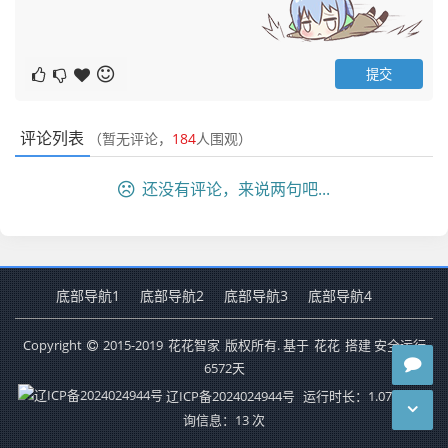
评论列表
（暂无评论，
184
人围观）
还没有评论，来说两句吧...
底部导航1
底部导航2
底部导航3
底部导航4
Copyright
2015-2019
花花智家
版权所有. 基于
花花
搭建 安全运行
6572
天
辽ICP备2024024944号
运行时长：1.078秒
查
询信息：13 次