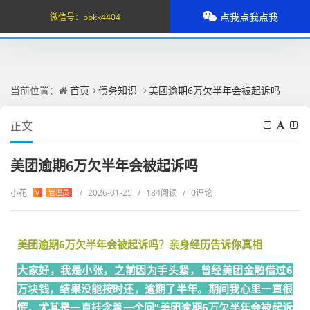
点我点我点我
微信号：
bbkk4404
当前位置：
首页
债务知识
美团逾期6万欠半年会被起诉吗
正文
美团逾期6万欠半年会被起诉吗
小花
/
2026-01-25
/
184阅读
/
0评论
V
管理员
美团逾期6万欠半年会被起诉吗？亲身经历告诉你真相
大家好，我是小张，之前因为手头紧，曾经美团金融借过6
万块钱，结果没能按时还，逾期了半年。期间我心里一直很
慌，尤其是一直挂念着一个问“美团逾期6万欠半年会被起诉