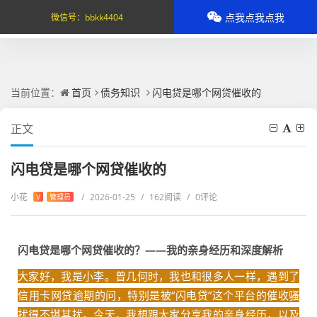
点我点我点我
微信号：
bbkk4404
当前位置：
首页
债务知识
闪电贷是哪个网贷催收的
正文
闪电贷是哪个网贷催收的
小花
/
2026-01-25
/
162阅读
/
0评论
V
管理员
闪电贷是哪个网贷催收的？——我的亲身经历和深度解析
大家好，我是小李。曾几何时，我也和很多人一样，遇到了
信用卡网贷逾期的问，特别是被“闪电贷”这个平台的催收骚
扰得不堪其扰。今天，我想跟大家分享我的亲身经历，以及