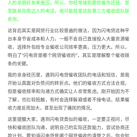
人的亲朋好友来施压。所以，你经常接到那些催你还钱、甚
至联系你周边人的电话，很可能就是这些第三方催收团队联
系你。
这背后其实是网贷行业比较普遍的做法，因为闪电贷这种平
台本身节省成本和人力，一般不会自己直接投入大量资源催
收，选择外包给专业催收公司效率更高，压力更大。所以，
明白了“闪电贷是哪个网贷催收的”，其实是理解整个催收链
条的关键。
我的亲身经历里，遇到闪电贷催收团队的电话和短信，是我
开始认真面对负债问的转折点。他们的催收方式合法合规，
但是催收频率和沟通方式确实让人非常焦虑。刚开始因为不
了解，也比较抵触，有时会选择躲避或者不接电话，结果催
收力度反而加大，甚至出现了骚扰的情况。
这里提醒大家，遇到闪电贷类似的催收，一定要正视问，尽
快和催收团队沟通，说明自己的实际还款能力，尝试协商还
款计划。要知道闪电贷是哪个网贷催收的清楚之后，你会知