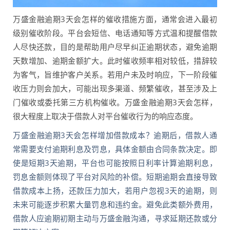
万盛金融逾期3天会怎样的催收措施方面，通常会进入最初
级别催收阶段。平台会短信、电话通知等方式温和提醒借款
人尽快还款，目的是帮助用户尽早纠正逾期状态，避免逾期
天数增加、逾期金额扩大。此时催收频率相对较低，措辞较
为客气，旨维护客户关系。若用户未及时响应，下一阶段催
收压力则会加大，可能出现多渠道、频繁催收，甚至涉及上
门催收或委托第三方机构催收。万盛金融逾期3天会怎样，
很大程度上取决于借款人对平台催收行为的响应态度。
万盛金融逾期3天会怎样增加借款成本？逾期后，借款人通
常需要支付逾期利息及罚息，具体金额由合同条款决定。即
使是短期3天逾期，平台也可能按照日利率计算逾期利息，
罚息金额则体现了平台对风险的补偿。短期逾期会直接导致
借款成本上扬，还款压力加大，若用户忽视3天的逾期，则
未来可能逐步积累大量罚息和违约金。避免此类额外费用，
借款人应逾期初期主动与万盛金融沟通，寻求延期还款或分