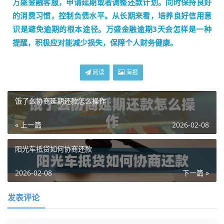
万盛金融客服，申请延期或者调整还款计划。同时保持良好
的消费习惯，控制负债水平。从长期来看，培养良好信用意
识是避免逾期的根本途径。万盛金融逾期3天会怎样是一种
提醒，积极应对能减少损失，保障个人财务健康。
阅读
海报
饿了么协商延期还款怎么操作
« 上一篇
2026-02-08
阳光车抵贷如何协商还款
2026-02-08
下一篇 »
发表评论