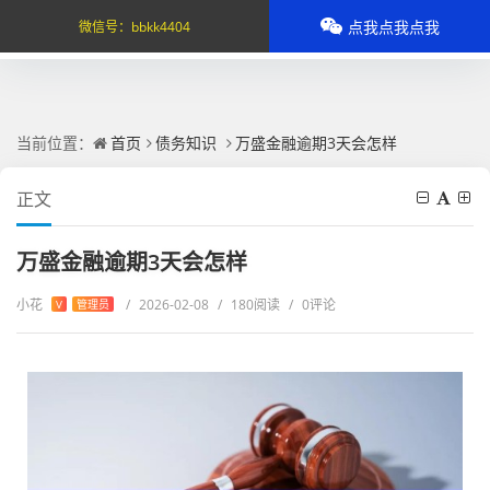
点我点我点我
微信号：
bbkk4404
当前位置：
首页
债务知识
万盛金融逾期3天会怎样
正文
万盛金融逾期3天会怎样
小花
/
2026-02-08
/
180阅读
/
0评论
V
管理员