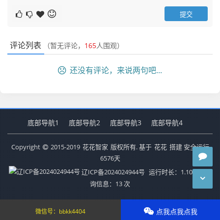
评论列表
（暂无评论，
165
人围观）
还没有评论，来说两句吧...
底部导航1
底部导航2
底部导航3
底部导航4
Copyright
2015-2019
花花智家
版权所有. 基于
花花
搭建 安全运行
6576
天
辽ICP备2024024944号
运行时长：1.108秒
查
询信息：13 次
点我点我点我
微信号：
bbkk4404