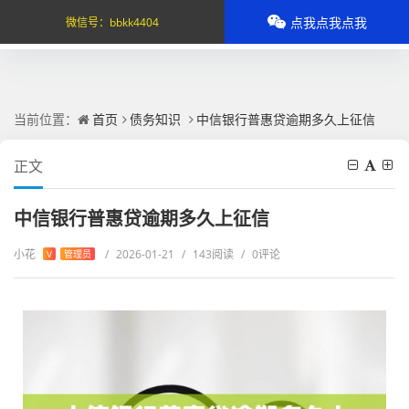
点我点我点我
微信号：
bbkk4404
当前位置：
首页
债务知识
中信银行普惠贷逾期多久上征信
正文
中信银行普惠贷逾期多久上征信
小花
/
2026-01-21
/
143阅读
/
0评论
V
管理员