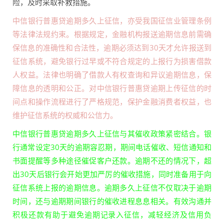
险，及时采取补救措施。
中信银行普惠贷逾期多久上征信，亦受我国征信业管理条例
等法律法规约束。根据规定，金融机构报送逾期信息前需确
保信息的准确性和合法性，逾期必须达到30天才允许报送到
征信系统，避免银行过早或不符合规定的上报行为损害借款
人权益。法律也明确了借款人有权查询和异议逾期信息，保
障信息的透明和公正。对中信银行普惠贷逾期上传征信的时
间点和操作流程进行了严格规范，保护金融消费者权益，也
维护征信系统的权威和公信力。
中信银行普惠贷逾期多久上征信与其催收政策紧密结合。银
行通常设定30天的逾期容忍期，期间电话催收、短信通知和
书面提醒等多种途径催促客户还款。逾期不还的情况下，超
出30天后银行会开始更加严厉的催收措施，同时准备用于向
征信系统上报的逾期信息。逾期多久上征信不仅取决于逾期
时间，还与逾期期间银行的催收进程息息相关。有效沟通并
积极还款有助于避免逾期记录入征信，减轻经济及信用负