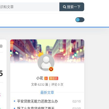
搜索一下
5
小花
V
管理员
文章 6232 篇
|
评论 0 次
最新文章
我
平安贷款无能力还款怎么办
02/10
饿了么生意贷逾期了两天
02/10