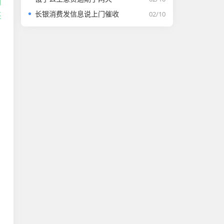
刚
长银消费发信息说上门催收
02/10
还