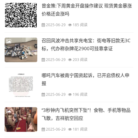
曾金策:下周黄金开盘操作建议 现货黄金暴涨
价格还会涨吗
2025-06-29
185 阅读
召回风波冲击共享充电宝：街电等旧款无3C
标，代办称杂牌花2900可挂靠拿证
2025-06-29
203 阅读
哪吒汽车被南宁国资起诉，已开启债权人申
报
2025-06-29
196 阅读
“3秒钟内飞机突然下坠”！食物、手机等物品
飞散，吉祥航空回应
2025-06-29
181 阅读