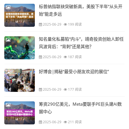
标普纳指联袂突破新高，美股下半年“从头开
始”能走多远
2025-06-29
199 阅读
知名量化私募陷“内斗”，靖奇投资创始人卸任
风波背后：“背刺”还是其他？
2025-06-29
187 阅读
好博会|揭秘“最受小朋友欢迎的展位”
2025-06-29
177 阅读
筹资290亿美元，Meta要联手PE巨头建AI数
据中心
2025-06-29
211 阅读