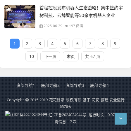
首程控股发布机器人生态战略！集中签约宇
树科技、云鲸智能等50余家机器人企业
2025-06-29
197 阅读
1
2
3
4
5
6
7
8
9
10
下一页
末页
共 67 页
底部导航1
底部导航2
底部导航3
底部导航4
Copyright
2015-2019
花花智家
版权所有. 基于
花花
搭建 安全运行
6576
天
辽ICP备2024024944号
运行时长：0.071秒
查
询信息：7 次