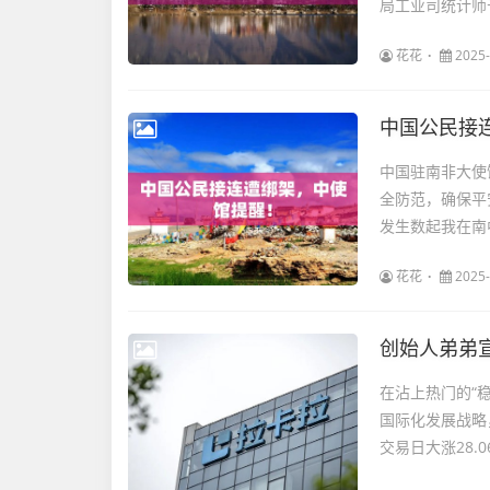
局工业司统计师于
花花
2025-
中国公民接
中国驻南非大使
全防范，确保平
发生数起我在南
花花
2025-
创始人弟弟
在沾上热门的“稳
国际化发展战略
交易日大涨28.0