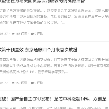
欧盟也在为与美国贸易谈判破裂的情况做准备
讨论了白宫提出的最新提议后，欧盟委员会主席冯德莱恩表示，欧盟已做
谈判中所有可能出现情况的准备，包括谈判破裂。冯德莱恩在周五一大早
她的团队仍在评估美国最新的关税提议。“...
06-27
165 阅读
0 评论
政策干预显效 东京通胀四个月来首次放缓
来首次放缓，因能源价格涨势减弱，且市政府在全国大选前减免了部分家
很可能以生活成本危机为中心议题。周五公布的数据显示，6月份东京都
者价格同比上涨3.1%，低于经济学家预估...
06-27
150 阅读
0 评论
中国芯，再突破！国产全自主CPU发布！龙芯中科涨超14%，双创龙头ETF（5
代CPU发布，今日（6月27日）龙芯中科涨超14%，康龙化成涨逾3%，天