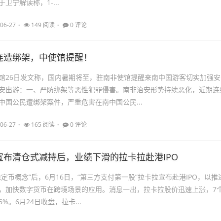
卫宁解读称，1-...
06-27
149 阅读
0 评论
连遭绑架，中使馆提醒！
馆26日发文称，国内暑期将至，驻南非使馆提醒来南中国游客切实加强安
安出游：一、严防绑架等恶性犯罪侵害。南非治安形势持续恶化，近期连
中国公民遭绑架案件，严重危害在南中国公民...
06-27
165 阅读
0 评论
宣布清仓式减持后，业绩下滑的拉卡拉赴港IPO
定币概念”后，6月16日，“第三方支付第一股”拉卡拉宣布赴港IPO，以推
，加快数字货币在跨境场景的应用。消息一出，拉卡拉股价迅速上涨，7
6%。6月24日收盘，拉卡...