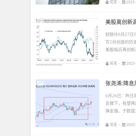
花花
2025-
美股离创新
财联社6月27
写2月创造的历
美股临近再创新
花花
2025-
张尧浠:降息
6月26日：昨
支撑下，有望再
弹走强，于欧盘开盘
花花
2025-