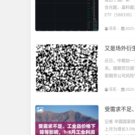
合光能、晶科能
ETF（58833
花花
2025-
近日，中期协一
关。据期货日报
家期货公司风险
花花
2025-
受需求不足、
记者 辛圆国家
上月为增长3.0