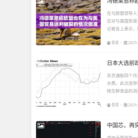
冯德莱恩称
在与欧盟领导人
应对与美国贸易
记者会上表示，
花花
2025-
日本大选前
东京通胀四个月
水费。此次选举
除生鲜食品的消费
花花
2025-
或由于国产新一