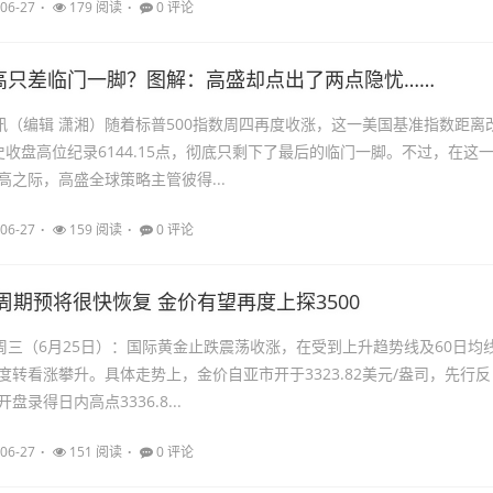
06-27
179 阅读
0 评论
高只差临门一脚？图解：高盛却点出了两点隐忧……
日讯（编辑 潇湘）随着标普500指数周四再度收涨，这一美国基准指数距离
史收盘高位纪录6144.15点，彻底只剩下了最后的临门一脚。不过，在这
高之际，高盛全球策略主管彼得...
06-27
159 阅读
0 评论
周期预将很快恢复 金价有望再度上探3500
日周三（6月25日）：国际黄金止跌震荡收涨，在受到上升趋势线及60日均
度转看涨攀升。具体走势上，金价自亚市开于3323.82美元/盎司，先行反
录得日内高点3336.8...
06-27
151 阅读
0 评论