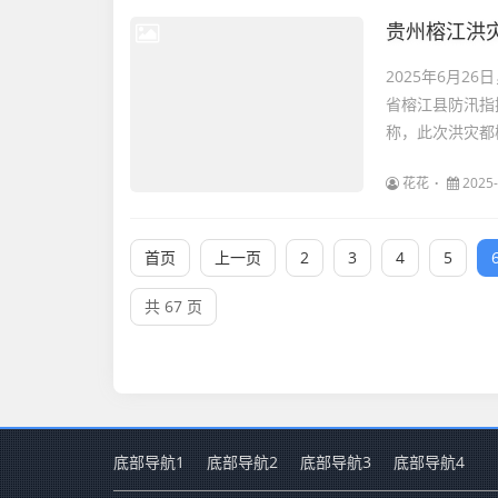
贵州榕江洪
2025年6月
省榕江县防汛指
称，此次洪灾都
花花
2025-
首页
上一页
2
3
4
5
共 67 页
底部导航1
底部导航2
底部导航3
底部导航4