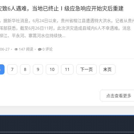
灾致6人遇难，当地已终止Ⅰ级应急响应开始灾后重建
26日，据新华社消息，6月24日以来，贵州省榕江县遭遇特大洪水。记者从贵
挥部获悉，截至6月26日11时，此次洪灾造成县域内6人不幸遇难。消息
柳江、平永河、寨蒿河水位持续快...
06-27
147 阅读
0 评论
6
7
8
9
10
11
下一页
末页
点击查看更多