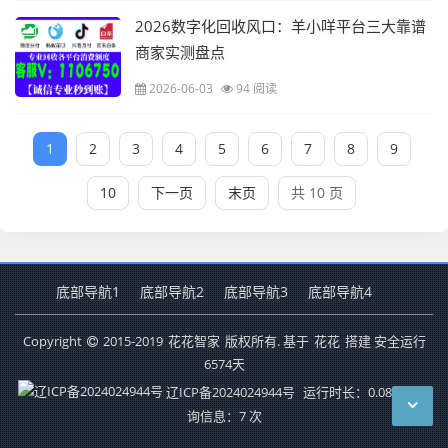
2026数字化回收风口：羊小咩平台三大靠谱
商家实测盘点
2026-06-03
94 阅读
1
2
3
4
5
6
7
8
9
10
下一页
末页
共 10 页
底部导航1
底部导航2
底部导航3
底部导航4
Copyright
2015-2019
花花智家
版权所有. 基于
花花
搭建 安全运行
6574
天
辽ICP备2024024944号
运行时长：0.082秒
查
询信息：7 次