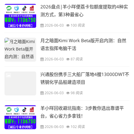
2026盘点|羊小咩便荔卡包额度提取的4种实
测方式，第3种最省心
2026-06-03
100 阅读
月之暗面Kimi Work Beta版开启内测：自然
语言指挥电脑干活
2026-06-03
87 阅读
兴通股份携手三大船厂落地4艘13000DWT不
锈钢化学品船建造项目
2026-06-03
98 阅读
羊小咩回收避坑指南：3步教你选出靠谱平
台，省心省力多拿钱！
2026-06-03
102 阅读