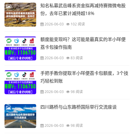
知名私募武岳峰系资金拟再减持赛微微电股
份，去年已累计减持超18%
2026-06-03
102 阅读
额度能变现吗？这可能是最真实的羊小咩便
荔卡包操作指南
2026-06-03
83 阅读
手把手教你提取羊小咩便荔卡包额度，3个技
巧轻松到账
2026-06-03
98 阅读
四川路桥与山东路桥国际举行交流座谈
2026-06-03
98 阅读