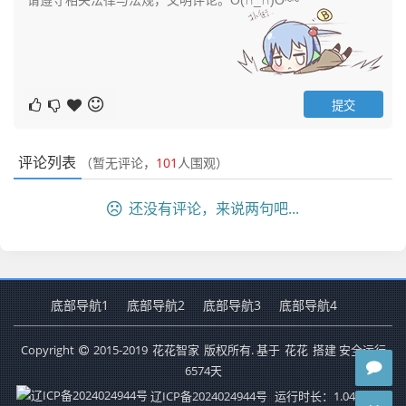
评论列表
（暂无评论，
101
人围观）
还没有评论，来说两句吧...
底部导航1
底部导航2
底部导航3
底部导航4
Copyright
2015-2019
花花智家
版权所有. 基于
花花
搭建 安全运行
6574
天
辽ICP备2024024944号
运行时长：1.040秒
查