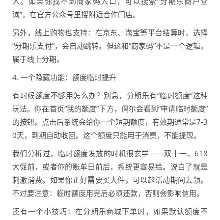
入。如果你找不到商家码入口，可以搜索“分期乐商户查
询”，在官方公众号里搜附近合作门店。
另外，线上购物也支持：在京东、淘宝等平台结算时，选择
“分期乐支付”，会自动跳转。但这和“商家码”不是一个逻辑，
属于线上分期。
4. 一个隐藏功能：额度临时提升
有时候额度不够用怎么办？别急，分期乐有“临时额度”这种
玩法。你在首页“我的额度”下方，偶尔会看到“申请临时额度”
的按钮。点击后系统会给你一个短期额度，有效期通常是7-3
0天，到期自动收回。这个额度只能用于消费，不能提现。
我们分析过，临时额度发放的时机很玄学——双十一、618
大促前，或者你的账单日前后，系统更容易给。说白了就是
刺激消费。如果你正好需要买大件，可以趁活动期间去领。
不过要注意：临时额度用完后必须还款，否则会影响信用。
还有一个小技巧：在分期乐商城下单时，如果默认额度不