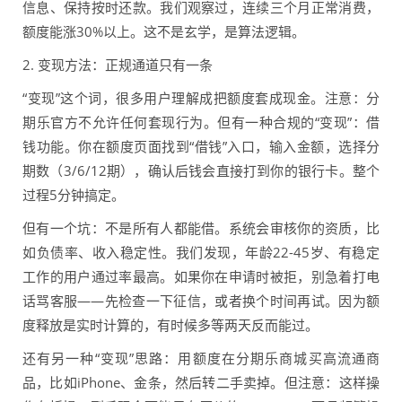
信息、保持按时还款。我们观察过，连续三个月正常消费，
额度能涨30%以上。这不是玄学，是算法逻辑。
2. 变现方法：正规通道只有一条
“变现”这个词，很多用户理解成把额度套成现金。注意：分
期乐官方不允许任何套现行为。但有一种合规的“变现”：借
钱功能。你在额度页面找到“借钱”入口，输入金额，选择分
期数（3/6/12期），确认后钱会直接打到你的银行卡。整个
过程5分钟搞定。
但有一个坑：不是所有人都能借。系统会审核你的资质，比
如负债率、收入稳定性。我们发现，年龄22-45岁、有稳定
工作的用户通过率最高。如果你在申请时被拒，别急着打电
话骂客服——先检查一下征信，或者换个时间再试。因为额
度释放是实时计算的，有时候多等两天反而能过。
还有另一种“变现”思路：用额度在分期乐商城买高流通商
品，比如iPhone、金条，然后转二手卖掉。但注意：这样操