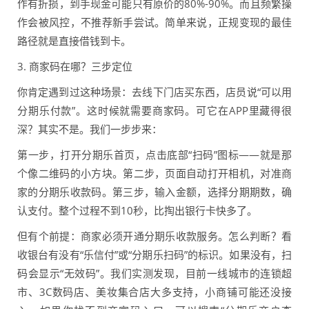
作有折损，到手现金可能只有原价的80%-90%。而且频繁操
作会被风控，不推荐新手尝试。简单来说，正规变现的最佳
路径就是直接借钱到卡。
3. 商家码在哪？三步定位
你肯定遇到过这种场景：去线下门店买东西，店员说“可以用
分期乐付款”。这时候就需要商家码。可它在APP里藏得很
深？其实不是。我们一步步来：
第一步，打开分期乐首页，点击底部“扫码”图标——就是那
个像二维码的小方块。第二步，页面自动打开相机，对准商
家的分期乐收款码。第三步，输入金额，选择分期期数，确
认支付。整个过程不到10秒，比掏出银行卡快多了。
但有个前提：商家必须开通分期乐收款服务。怎么判断？看
收银台有没有“乐信付”或“分期乐扫码”的标识。如果没有，扫
码会显示“无效码”。我们实测发现，目前一线城市的连锁超
市、3C数码店、美妆集合店大多支持，小商铺可能还没接