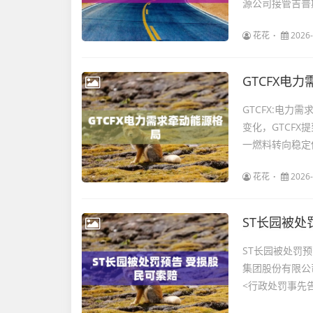
源公司接管吉普斯
花花
2026-
GTCFX电
GTCFX:电力
变化，GTCF
一燃料转向稳定供
花花
2026-
ST长园被处
ST长园被处罚
集团股份有限公
<行政处罚事先告知