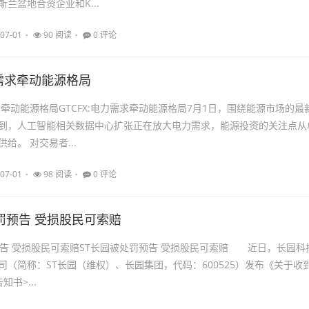
兰盆地合资企业和K...
07-01
90 阅读
0 评论
力需求牵动能源格局
需求牵动能源格局GTCFX:电力需求牵动能源格局7月1日，围绕能源市场的最
X提到，人工智能相关数据中心扩张正在放大电力需求，能源投资的关注点从
给。 对交易者...
07-01
98 阅读
0 评论
罚预告 受损股民可索赔
预告 受损股民可索赔ST长园被处罚预告 受损股民可索赔 近日，长园科
司（简称：ST长园（维权）、长园集团，代码：600525）发布《关于收
书>...