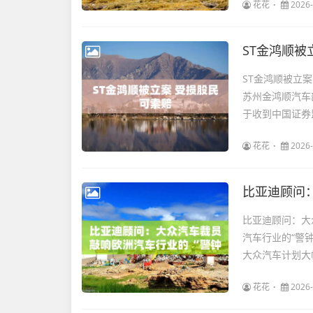
花花
2026-
ST金鸿顺被
ST金鸿顺被立案
苏州金鸿顺汽车
于收到中国证券监
花花
2026-
比亚迪顾问
比亚迪顾问：大
汽车行业的“警钟
大众汽车计划大幅
花花
2026-