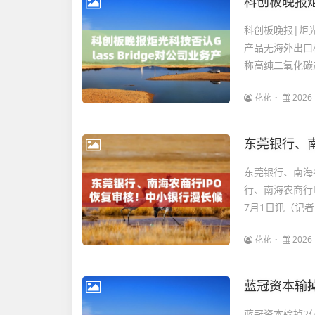
科创板晚报|炬光
产品无海外出口科
称高纯二氧化碳产
花花
2026-
东莞银行、南海
行、南海农商行
7月1日讯（记者
花花
2026-
蓝冠资本输
蓝冠资本输掉2