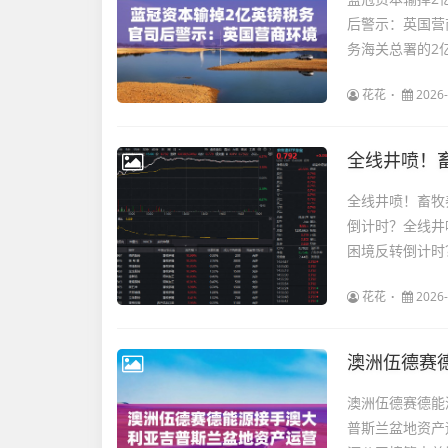
后警示：英国营
务海关总署的2亿
花花
2026-
全线井喷！畜牧养
倒计时？全线井喷
困境反转倒计时
花花
2026-
澳洲伍德赛
澳洲伍德赛德能
普斯兰盆地资产运