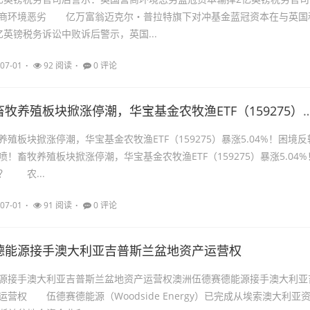
商环境恶劣 亿万富翁迈克尔・普拉特旗下对冲基金蓝冠资本在与英国
英镑税务诉讼中败诉后警示，英国...
07-01
92 阅读
0 评论
全线井喷！畜牧养殖板块掀涨停潮，华宝基金农牧渔ETF（159275）暴
殖板块掀涨停潮，华宝基金农牧渔ETF（159275）暴涨5.04%！困境反
！畜牧养殖板块掀涨停潮，华宝基金农牧渔ETF（159275）暴涨5.04%
？ 农...
07-01
91 阅读
0 评论
德能源接手澳大利亚吉普斯兰盆地资产运营权
源接手澳大利亚吉普斯兰盆地资产运营权澳洲伍德赛德能源接手澳大利亚
营权 伍德赛德能源（Woodside Energy）已完成从埃索澳大利亚