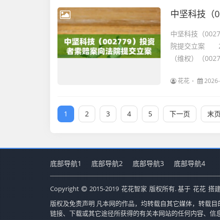
中坚科技（0
中坚科技（002
院提交立案 2
（维权）（0027
花花
2026-
1
2
3
4
5
下一页
末
底部导航1
底部导航2
底部导航3
底部导航4
Copyright
2015-2019
花花智家
版权所有. 基于
花花
搭建
版权及免责声明 凡本网的作品，均转载自其它媒体，转载目
链接、下载或其它途径所获得的有关本网站的任何内容、信