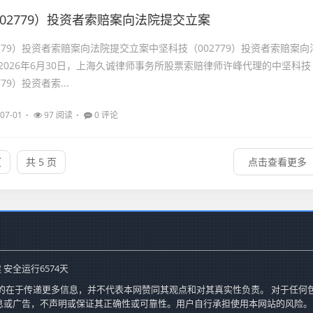
02779）投资者索赔案向法院提交立案
779）投资者索赔案向法院提交立案中坚科技（002779）投资者索赔案向
026年6月30日，上海久诚律师事务所股票索赔律师许峰代理的中坚科技
79）投资者索...
07-01
97 阅读
0 评论
页
共 5 页
点击查看更多
 安全运行
6574
天
的在于传递更多信息，并不代表本网赞同其观点和对其真实性负责。 对于任何
息或广告，不声明或保证其正确性或可靠性。用户自行承担使用本网站的风险。