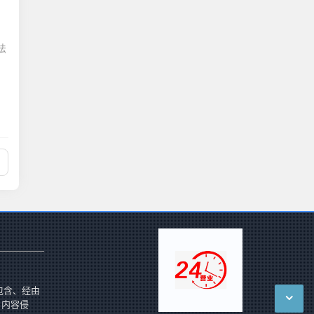
法
包含、经由
 内容侵