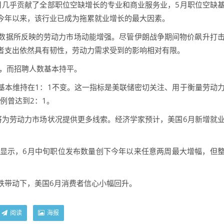
几乎贡献了全部职位空缺增长的专业和商业服务业，5月职位空缺
今年以来，该行业已成为拖累就业增长的最大因素。
据所反映的劳动力市场动能增强。尽管伊朗战争期间物价飙升打
者支出依然具有韧性，劳动力需求受到的影响相对有限。
，而招聘人数基本持平。
本维持在1：1不变。这一指标是美联储密切关注、用于衡量劳动
例曾达到2：1。
为劳动力市场状况提供更多线索。经济学家预计，美国6月新增就
数显示，6月中旬职位发布数量创下今年以来任意两周最大增幅，但
带动下，美国6月消费者信心小幅回升。
阅读
海报