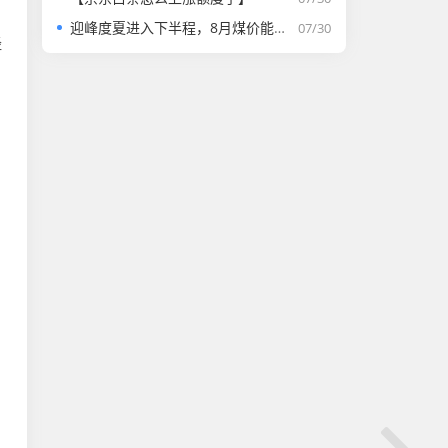
迎峰度夏进入下半程，8月煤价能否走强？
07/30
经