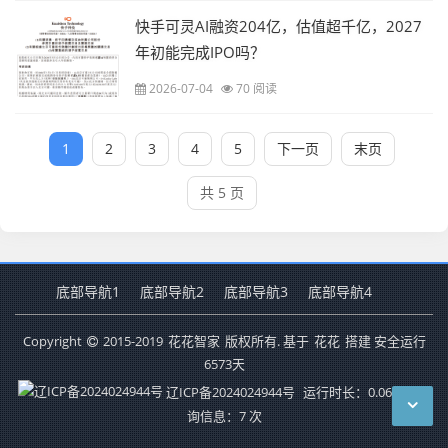
快手可灵AI融资204亿，估值超千亿，2027
年初能完成IPO吗？
2026-07-04
70 阅读
1
2
3
4
5
下一页
末页
共 5 页
底部导航1
底部导航2
底部导航3
底部导航4
Copyright
2015-2019
花花智家
版权所有. 基于
花花
搭建 安全运行
6573
天
辽ICP备2024024944号
运行时长：0.066秒
查
询信息：7 次