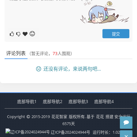
评论列表
（暂无评论，
73
人围观）
还没有评论，来说两句吧...
底部导航1
底部导航2
底部导航3
底部导航4
Copyright
2015-2019
花花智家
版权所有. 基于
花花
搭建 安全运行
6575
天
辽ICP备2024024944号
运行时长：1.025秒
查