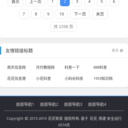
首页
上一页
1
2
3
4
5
6
7
8
9
10
下一页
末页
共 2338 页
友情链接标题
更多
商天信息网
月付教程网
科普一下
888科普
花花信息港
小花科普
小码谷科技
1953知识网
底部导航1
底部导航2
底部导航3
底部导航4
Copyright
2015-2019
花花智家
版权所有. 基于
花花
搭建 安全运行
6574
天