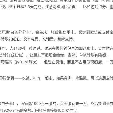
手快。整个过程2-3天完成。注意别碰风险品类——比如游戏点券、
开通“白条分分卡”，会生成一张虚拟信用卡。绑定到微信或支付
、转账发红包、交水电费、充话费，统统支持。
填资料、人脸识别，秒通过。然后在微信钱包里添加这张卡，支付时
信转账或红包），让朋友再把现金给你。当然，单笔转账有限额，
比取现略高（约0.1%每次），但胜在灵活。而且不占用取现额度，一
零碎消费——吃饭、打车、超市。如果急需一笔整数，可以凑朋友
电子卡），面额选1000元一张的，买十张就是一万。然后挂到卡
收92%-94%的金额。回收后直接提现到支付宝。