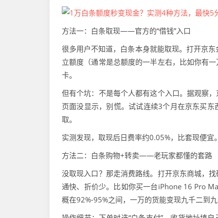
方法一：白条取现——官方的“借钱”入口
很多用户不知道，白条本身就能取现。打开京东金
立额度（通常是总额度的一半左右，比如你有一
卡。
但有个坑：不是每个人都有这个入口。据观察，
页面没显示，别慌。试试连续3个月在京东买东
取。
实测发现，取现后日费率约0.05%，比套现便
方法二：白条购物+转卖——老玩家都懂的套路
没取现入口？那走消费路线。打开京东商城，找
通快、折价少。比如你买一台iPhone 16 P
概在92%-95%之间，一万的货能变现九千二
操作细节：下单时选“白条支付”，收货地址填