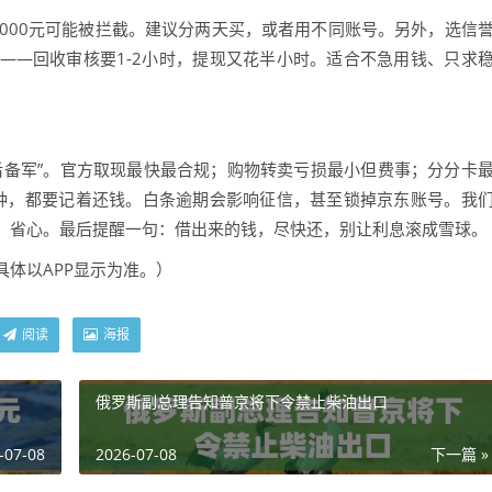
000元可能被拦截。建议分两天买，或者用不同账号。另外，选信
——回收审核要1-2小时，提现又花半小时。适合不急用钱、只求
后备军”。官方取现最快最合规；购物转卖亏损最小但费事；分分卡
种，都要记着还钱。白条逾期会影响征信，甚至锁掉京东账号。我
，省心。最后提醒一句：借出来的钱，尽快还，别让利息滚成雪球。
具体以APP显示为准。）
阅读
海报
俄罗斯副总理告知普京将下令禁止柴油出口
-07-08
2026-07-08
下一篇 »