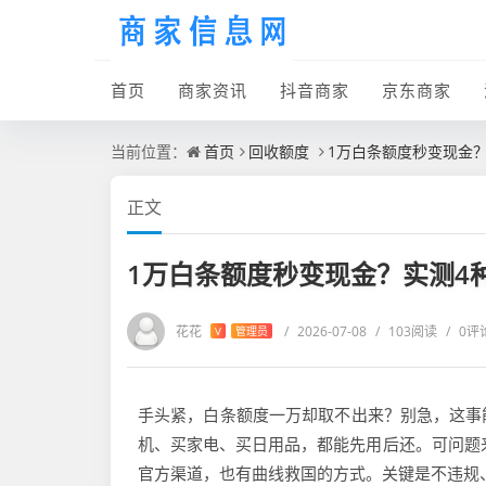
首页
商家资讯
抖音商家
京东商家
当前位置：
首页
回收额度
1万白条额度秒变现金
正文
1万白条额度秒变现金？实测4
花花
/
2026-07-08
/
103阅读
/
0评
V
管理员
手头紧，白条额度一万却取不出来？别急，这事
机、买家电、买日用品，都能先用后还。可问题来
官方渠道，也有曲线救国的方式。关键是不违规