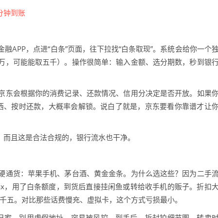
融APP，点进“白条”页面，往下拉找“白条取现”。系统会给你一个
万，可能能取五千）。操作很简单：输入金额、选分期数，秒到银
京东会根据你的消费记录、还款情况、信用分决定是否开放。如果
西、按时还款，大概率会解锁。说白了就是，京东要看你靠谱才让
宜。而且这是合法合规的，银行流水也干净。
硬通货：苹果手机、茅台酒、黄金金条。为什么选这些？因为二手
ro Max，用了白条额度，到货后直接挂闲鱼或转给收手机的贩子。折扣
到九千五。对比那些话费慢充、虚拟卡，这个方式亏损最小。
自己家。别用虚假地址，容易被风控。到手后，拆封拍细节图，转卖