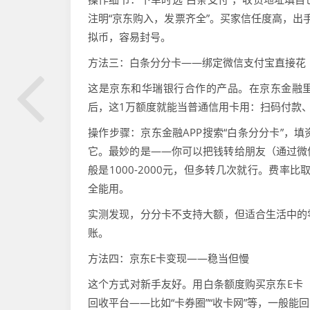
注明“京东购入，发票齐全”。买家信任度高，出
拟币，容易封号。
方法三：白条分分卡——绑定微信支付宝直接花
这是京东和华瑞银行合作的产品。在京东金融里
后，这1万额度就能当普通信用卡用：扫码付款
操作步骤：京东金融APP搜索“白条分分卡”，
它。最妙的是——你可以把钱转给朋友（通过微
般是1000-2000元，但多转几次就行。费率
全能用。
实测发现，分分卡不支持大额，但适合生活中的
账。
方法四：京东E卡变现——稳当但慢
这个方式对新手友好。用白条额度购买京东E卡（
回收平台——比如“卡券圈”“收卡网”等，一般能回