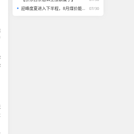
迎峰度夏进入下半程，8月煤价能否走强？
07/30
独
行
你
你
流
大
时