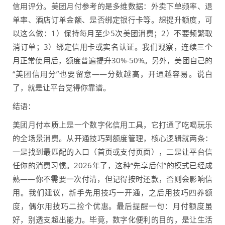
信用评分。美团月付参考的是多维数据：外卖下单频率、退
单率、酒店订单金额、是否绑定银行卡等。想提升额度，可
以这么做：1）保持每月至少5次美团消费；2）不要频繁取
消订单；3）绑定信用卡或实名认证。我们观察，连续三个
月正常使用后，额度普遍提升30%-50%。另外，美团自己的
“美团信用分”也要留意——分数越高，开通越容易。说白
了，就是让平台觉得你靠谱。
结语：
美团月付本质上是一个数字化信用工具，它打通了吃喝玩乐
的全场景消费。从开通技巧到额度管理，核心逻辑就两条：
一是找到最匹配的入口（首页或支付页面），二是让平台信
任你的消费习惯。2026年了，这种“先享后付”的模式已经成
熟——你不需要一次付清，但记得按时还款，否则会影响信
用。我们建议，新手先用技巧一开通，之后用技巧四养额
度，偶尔用技巧二捡个优惠。最后提醒一句：月付额度虽
好，别透支超出能力。毕竟，数字化便利的目的，是让生活