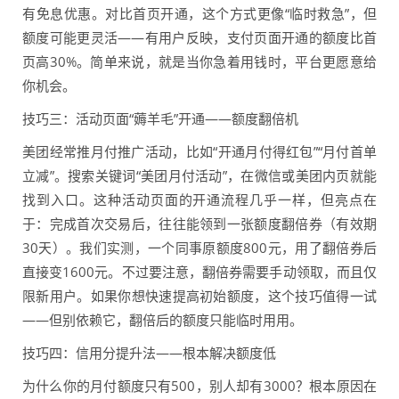
有免息优惠。对比首页开通，这个方式更像“临时救急”，但
额度可能更灵活——有用户反映，支付页面开通的额度比首
页高30%。简单来说，就是当你急着用钱时，平台更愿意给
你机会。
技巧三：活动页面“薅羊毛”开通——额度翻倍机
美团经常推月付推广活动，比如“开通月付得红包”“月付首单
立减”。搜索关键词“美团月付活动”，在微信或美团内页就能
找到入口。这种活动页面的开通流程几乎一样，但亮点在
于：完成首次交易后，往往能领到一张额度翻倍券（有效期
30天）。我们实测，一个同事原额度800元，用了翻倍券后
直接变1600元。不过要注意，翻倍券需要手动领取，而且仅
限新用户。如果你想快速提高初始额度，这个技巧值得一试
——但别依赖它，翻倍后的额度只能临时用用。
技巧四：信用分提升法——根本解决额度低
为什么你的月付额度只有500，别人却有3000？根本原因在