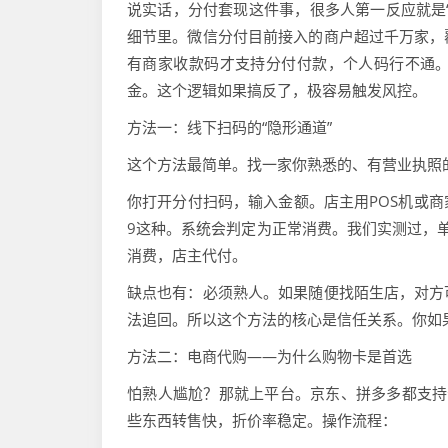
说实话，分付套现这件事，很多人第一反应就是
细节里。微信分付目前接入的商户超过千万家，
有商家收款码才支持分付付款，个人码行不通
金。这个逻辑如果搞反了，极容易触发风控。
方法一：线下扫码的“隐形通道”
这个方法最简单。找一家你熟悉的、有营业执照
你打开分付扫码，输入金额。店主用POS机或商
9这种。系统会判定为正常消费。我们实测过，单
消费，店主代付。
缺点也有：必须熟人。如果随便找陌生店，对方
法追回。所以这个方法的核心是信任关系。你如
方法二：电商代购——为什么购物卡是首选
怕熟人尴尬？那就上平台。京东、拼多多都支持
些东西转售快，折价率稳定。操作流程：