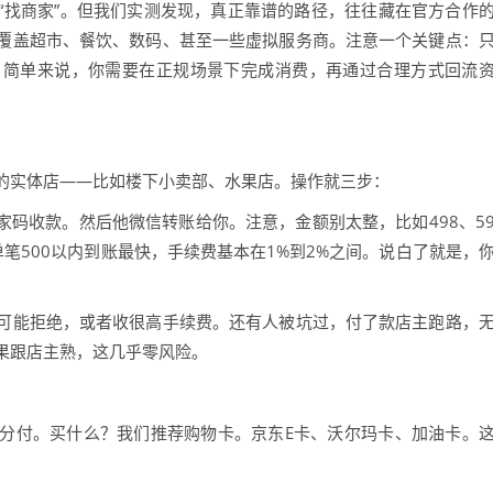
“找商家”。但我们实测发现，真正靠谱的路径，往往藏在官方合作
覆盖超市、餐饮、数码、甚至一些虚拟服务商。注意一个关键点：
。简单来说，你需要在正规场景下完成消费，再通过合理方式回流
的实体店——比如楼下小卖部、水果店。操作就三步：
家码收款。然后他微信转账给你。注意，金额别太整，比如498、5
笔500以内到账最快，手续费基本在1%到2%之间。说白了就是，
可能拒绝，或者收很高手续费。还有人被坑过，付了款店主跑路，
果跟店主熟，这几乎零风险。
分付。买什么？我们推荐购物卡。京东E卡、沃尔玛卡、加油卡。