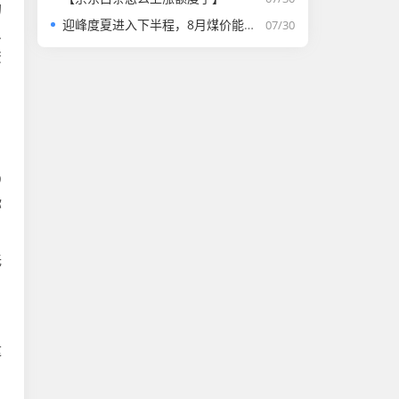
的
迎峰度夏进入下半程，8月煤价能否走强？
07/30
只
资
9
你
无
这