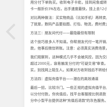
用分付下单购买。收到电子卡密。挂到闲鱼或转
卡一般折价3%左右，出手速度最快，挂上去12
对比两种做法：买实物商品（比如手机）再转卖
了就是，数码产品要拍图、打包、物流，费时费
方法三：朋友间代付——最隐蔽但有限制
这个技巧很多人不知道。你帮朋友代付一笔开销
款，他事后微信转账。注意：必须真实消费场景
我们观察到，这种模式几乎不会被风控，因为交
超过2000元，容易触发分付的“可疑交易”审
实，别找网上陌生人。如果对方收到钱后不转给
方法四：虚拟充值平台——潜在的高效通道
最后一招，比较冷门。一些正规的虚拟充值平台
以分付付款。你充值后，找平台客服按比例退款
分中小型平台提供这种“充值后退款”的灰色服务