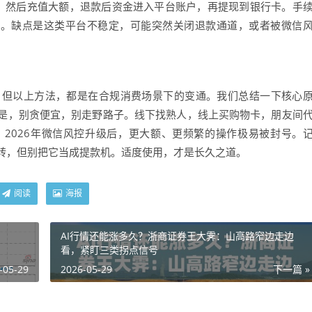
。然后充值大额，退款后资金进入平台账户，再提现到银行卡。手
账。缺点是这类平台不稳定，可能突然关闭退款通道，或者被微信
。但以上方法，都是在合规消费场景下的变通。我们总结一下核心
是，别贪便宜，别走野路子。线下找熟人，线上买购物卡，朋友间
2026年微信风控升级后，更大额、更频繁的操作极易被封号。
转，但别把它当成提款机。适度使用，才是长久之道。
阅读
海报
AI行情还能涨多久？浙商证券王大霁：山高路窄边走边
看，紧盯三类拐点信号
-05-29
2026-05-29
下一篇 »