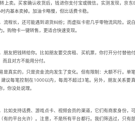
转上卖。买家确认收货后，钱进你支付宝或微信。实测发现，京东
小时内基本卖掉。加油卡略慢，但比话费卡稳。
，流程长，还可能遇到退货纠纷；而虚拟卡密几乎零物流风险。说
力。购物卡一键转售，更适合快速变现。
，朋友把钱转给你。比如朋友要交房租、买机票，你打开分付替他
，而且对方不能用分付。
易是真实的，只是资金流向发生了变化。但有限制：大额不行。单
查。建议每笔控制在1000以内，每周不超过3笔。另外，朋友关系要
你，你没处说理。
，比如支持话费、游戏点卡、视频会员的渠道，它们有商家身份，
（有的平台允许）。注意，不是所有平台都行。我们筛选过，只有
。