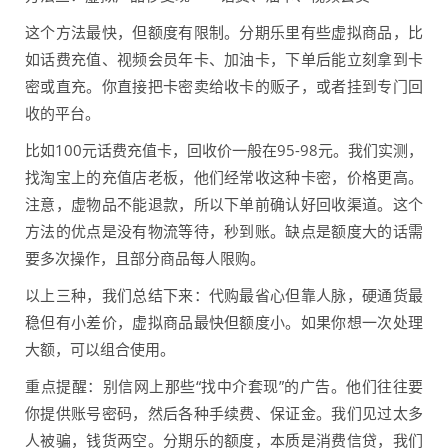
这个方法最快，但额度有限制。分期乐里有些虚拟商品，比
如话费充值、视频会员年卡、加油卡，下单后能立刻拿到卡
密或直充。你直接把卡密卖给收卡的贩子，或者挂到专门回
收的平台。
比如100元话费充值卡，回收价一般在95-98元。我们实测，
找淘宝上的充值店老板，他们经常收这种卡密，价格更高。
注意，虚物品不能退款，所以下单前确认好回收渠道。这个
方法的优点是没有物流等待，秒到账。缺点是额度大的话需
要多次操作，且部分商品每人限购。
以上三种，我们总结下来：代购最省心但靠人脉，硬通货最
稳但有小差价，虚拟商品最快但额度小。如果你想一次处理
大额，可以组合使用。
重点提醒：别信网上那些“找中介套现”的广告。他们往往要
你提供账号密码，然后各种手续费、保证金。我们见过太多
人被骗，钱货两空。分期乐的额度，本质是消费信贷，我们