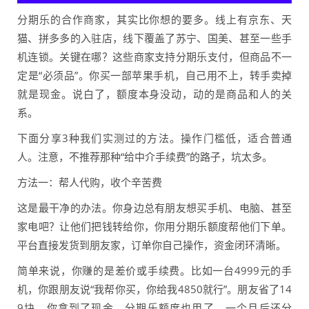
分期乐的合作商家，其实比你想的要多。线上有京东、天
猫、拼多多的入驻店，线下覆盖了苏宁、国美、甚至一些手
机连锁。关键在哪？这些商家支持分期乐支付，但商品不一
定是“必须品”。你买一部苹果手机，自己用不上，转手卖掉
就是现金。说白了，额度本身没动，动的是商品和人的关
系。
下面分享3种我们实测过的方法。操作门槛低，适合普通
人。注意，不推荐那种“给中介手续费”的路子，坑太多。
方法一：帮人代购，收个辛苦费
这是最干净的办法。你身边总有朋友想买手机、电脑、甚至
家电吧？让他们把钱转给你，你用分期乐额度帮他们下单。
平台直接发货到朋友家，订单你自己操作，资金闭环清晰。
简单来说，你赚的是差价或手续费。比如一台4999元的手
机，你跟朋友说“我帮你买，你给我4850就行”。朋友省了14
9块，你拿到了现金，分期乐额度也用了，一个月后还分