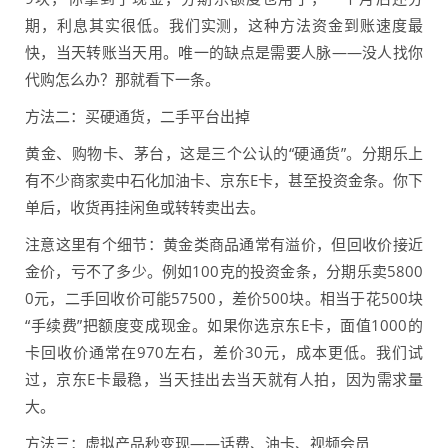
期，利息其实很低。我们实测，这种方法资金到账速度最
快，当天转账当天用。唯一的缺点是需要人脉——没人找你
代购怎么办？那就看下一条。
方法二：买硬通货，二手平台出掉
黄金、购物卡、茅台，这是三个公认的“硬通货”。分期乐上
有不少商家卖中石化加油卡、京东E卡，甚至投资金条。你下
单后，收货再挂闲鱼或转转卖出去。
注意这里有个细节：黄金类商品通常有溢价，但回收价接近
金价，亏不了多少。例如100克的投资金条，分期乐卖5800
0元，二手回收价可能57500，差价500块。相当于花500块
“手续费”把额度变成现金。如果你选京东E卡，面值1000的
卡回收价通常在970左右，差价30元，成本更低。我们试
过，京东E卡最稳，当天挂出去当天就有人拍，因为需求量
大。
方法三：虚拟产品秒变现——话费、油卡、视频会员