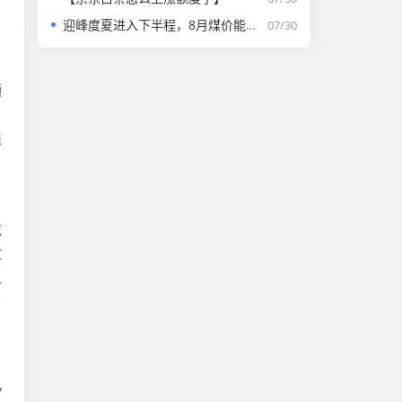
迎峰度夏进入下半程，8月煤价能否走强？
07/30
额
，
但
戴
收
象
了
”