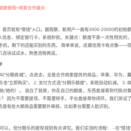
页就有“借钱”入口。据观察，新用户一般有3000-20000的初始
人信息、绑定银行卡，系统秒批。关键点：额度不是一次性用完的
买手机，剩下的还能买别的东西。 简单来说，这跟信用卡有点像——
几百块试试水，熟悉流程再说。
单
叫“分期商城”。点进去，全是合作商家提供的商品，苹果、华为、
击“立即购买”。 2. 支付方式选“分期乐额度”，系统自动扣减。 3. 
他/她的）。 说白了就是，你花自己的额度，东西直接寄到代购对
单？ 因为不需要提现、不需要转手，平台直接帮你闭环。我们测试
。缺点是有些大额商品需要额外审核，比如茅台需要人脸识别。
以。但分期乐的提现规则有点讲究。我们实测的流程： - 在“借钱