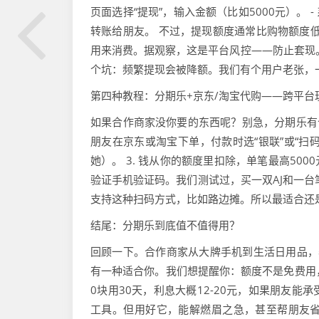
页面选择“提现”，输入金额（比如5000元）。 
转账给朋友。 不过，提现额度通常比购物额度低
用来消费。据观察，这是平台风控——防止套现
个坑：频繁提现会被降额。我们有个用户老张，
第四种教程：分期乐+京东/淘宝代购——跨平台
如果合作商家没你要的东西呢？别急，分期乐有个“代
朋友在京东或淘宝下单，付款时选“银联”或“扫码
她）。 3. 钱从你的额度里扣除，单笔最高50
验证手机验证码。我们测试过，买一双AJ和一台
支持这种扫码方式，比如路边摊。所以最适合还
结尾：分期乐到底值不值得用？
回顾一下。合作商家从大牌手机到生活日用品，
有一种适合你。我们想提醒你：额度不是免费用，
0块用30天，利息大概12-20元，如果朋友能
工具。但用好它，能解燃眉之急，甚至帮朋友