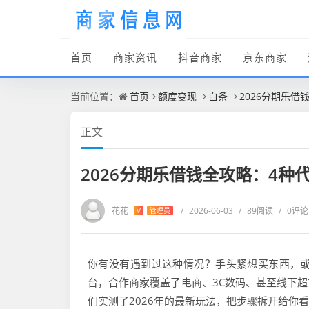
首页
商家资讯
抖音商家
京东商家
当前位置：
首页
额度变现
白条
2026分期乐
正文
2026分期乐借钱全攻略：4
花花
/
2026-06-03
/
89阅读
/
0评论
V
管理员
你有没有遇到过这种情况？手头紧想买东西，
台，合作商家覆盖了电商、3C数码、甚至线下
们实测了2026年的最新玩法，把步骤拆开给你