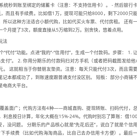
- 系统秒到账至绑定的储蓄卡（注意：不支持信用卡）。 - 然后银行
，而且有手续费。比如借1万，提现可能只给8000，剩下2000只
。所以这种方法适合小额代购，比如代买火车票、代付房租。 还有
一个月提了3次，额度直接从5万缩到2万。别贪快，悠着点用。
玩法
付”功能。点进“我的”-“信用付”，生成一个付款码。步骤： 1. 
支付”。 2. 你用分期乐的付款码扫对方手机（或者把码截图发给他
00元。 这就相当于你替朋友垫资。注意：每天只能代付3次，而且需
笔记本都成功了，到账速度跟普通支付没区别。 短板：部分小商铺
是电商大平台。
覆盖面广；代购方法有4种——商城直购、提现转账、扫码代付，
利息按日计算，年化大概在15%-24%。代购时别忘了算账：借10
承受，没问题。 分期乐的产品核心就是“先花后还”，说白了就是个信
省下手续费（比如代购海淘商品，比自己去办信用卡方便）。最后