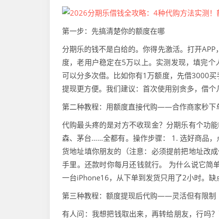
第一步：先搞清楚你的额度在哪
分期乐的钱不是白给的。你得先激活。打开APP，首
度，老用户稳定在5万以上。实测发现，填完个
可以分多次借。比如你有1万额度，先借3000
提现更方便。我们建议：首次使用别贪多，借个
第二种教程：用额度直接代购——合作商家秒下
代购最头疼的是对方不收现金？分期乐有个功能
森、茅台……全都有。操作步骤： 1. 选好商品，点
货地址填你朋友的（注意：必须提前把地址改成
手里。还款时你每月还钱就行。 为什么说它简
一台iPhone16，从下单到发货只用了2小时
第三种教程：额度提现后代购——灵活但有限制
有人问：我想把钱取出来，再转给朋友，行吗？可