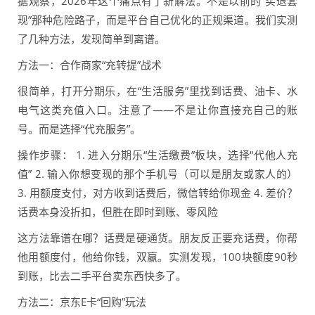
据观察，2026年这个痛点有了新解法。不是以前的“买退套
现”那种危险路子，而是平台自己优化的正规渠道。我们实测
了几种方法，发现简单到离谱。
方法一：合作商家“充转提”战术
很简单，打开分期乐，在“生活服务”里找到话费、油卡、水
电气这类充值入口。注意了——不是让你直接充自己的账
号。而是选择“代充服务”。
操作步骤： 1. 进入分期乐“生活缴费”板块，选择“代他人充
值” 2. 输入你想变现的那个手机号（可以是朋友或家人的）
3. 用额度支付，对方收到话费后，微信转给你现金 4. 差价？
话费本身没折扣，但胜在即时到账、零风险
这方法靠谱在哪？话费是硬通货。朋友反正要充话费，你帮
他用额度付，他给你钱，双赢。实测发现，100块额度90秒
到账，比去二手平台卖东西快多了。
方法二：京东E卡“回购”玩法