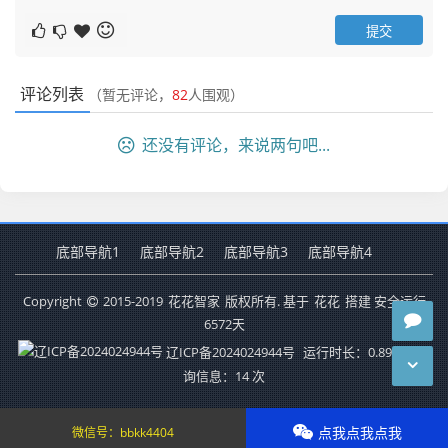
评论列表
（暂无评论，
82
人围观）
还没有评论，来说两句吧...
底部导航1
底部导航2
底部导航3
底部导航4
Copyright
2015-2019
花花智家
版权所有. 基于
花花
搭建 安全运行
6572
天
辽ICP备2024024944号
运行时长：0.899秒
查
询信息：14 次
点我点我点我
微信号：
bbkk4404