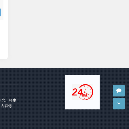
包含、经由
 内容侵