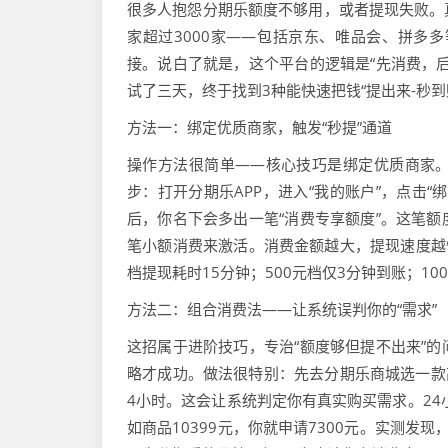
很多人抱怨分期乐额度不够用，或者提现失败。
家超过3000家——包括京东、唯品会、拼多
接。说白了就是，这个平台的逻辑是“先消费，
试了三天，终于找到3种能快速把钱“提出来-秒到
方法一：绑定优质商家，触发“秒提”通道
操作方法很简单——核心技巧是绑定优质商家。
步：打开分期乐APP，进入“我的账户”，点击
后，你名下会多出一笔“消费专享额度”。这笔
笔小额消费来激活。消费金额越大，提现速度越快。
档提现耗时15分钟；500元档仅3分钟到账；10
方法二：组合消费法——让系统误判你的“需求”
这招属于进阶技巧，专治“额度够但提不出来”
略才成功。做法很特别：先去分期乐商城选一款高
4小时。这会让系统判定你有真实购买需求。24
如商品10399元，你就申请7300元。实测发