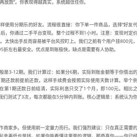
再放款”。你表现得越真实，系统越信任你。
样使用分期乐的好友。流程很直接：你下单一件商品，选择“好友
手后，你通过二手平台变现。整个过程不到1小时。注意：变现时定
70元。太快出手反而容易被平台风控盯上。我们之前有个用户挂800元
95折左右最安全。优点是到账极快，缺点是需要有人协助。
是3-12期。我们计算过：如果分6期，实际到账金额等于你借出
首期还款前提前还款，这样手续费会按照实际使用天数计算。举个
如果在第1期还款日前结清，实际利息只交了1个月，即100元。相比
我们测试了3次，每次都能在5分钟内到账。核心逻辑是：系统认为
作商家多。但使用前一定量力而行。我们强烈建议：只在真正需要
利息再低也是钱。如果你能看懂这里面的逻辑，那恭喜你——你已