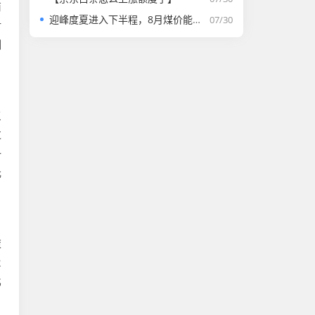
商
迎峰度夏进入下半程，8月煤价能否走强？
07/30
对
测
三
过
一
元
策
2
比
？