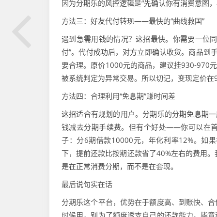
因为分期乐的风控逻辑是“先确认你有消费意图，
方法三：好友代付转现——最快的“曲线救国”
遇到急需用钱的情况？这招最快。你需要一位同
付”。代付成功后，对方立即确认收货。商品到
要合理。原价1000元的商品，建议挂930-9
被系统判定为异常交易。所以切记，变现定价在
方法四：合理利用“免息期”赚时间差
这招适合有规划的用户。分期乐的分期免息期一般
钱减去分期手续费。但有个好处——你可以在
子：分6期借款10000元，年化利率12%。
下，提前还款比按期还款省了40%左右的费用。
是在正常消费分期，而不是在套现。
最后说句实在话
分期乐这个平台，优势在于额度高、到账快、合
时候用，别为了额度透支自己的还款能力。毕竟