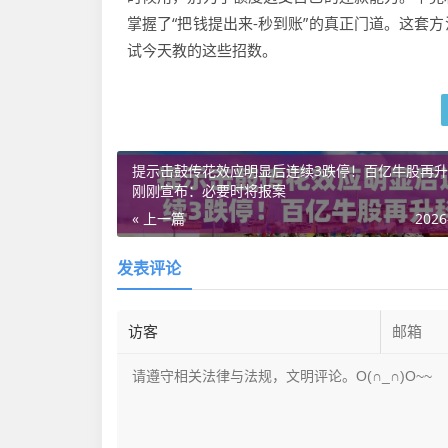
掌握了“把钱提出来-秒到账”的真正门道。这套
试今天教的这些招数。
提示击鼓传花效应明显后连续3跌停！百亿牛股再
刚刚宣布：必要时将报案
« 上一篇
2026
发表评论