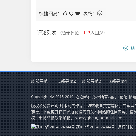
快捷回复：
表情：
评论列表
（暂无评论，
113
人围观）
还
底部导航1
底部导航2
底部导航3
底部导航4
Copyright
2015-2019
花花智家
版权所有. 基于
花花
搭建
版权及免责声明 凡本网的作品，均转载自其它媒体，转载目
链接、下载或其它途径所获得的有关本网站的任何内容、信
权、删帖举报联系邮箱：ivonyyqheu@hotmail.com
辽ICP备2024024944号
运行时长：0