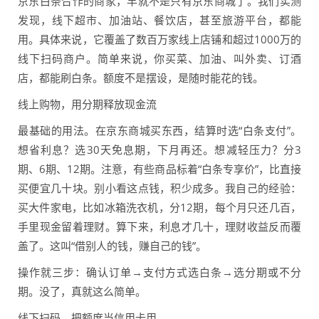
京东白条合作的商家，早就不是只有京东商城了。我们实测
发现，线下超市、加油站、餐饮店，甚至旅游平台，都能
用。具体来说，它覆盖了数百万家线上店铺和超过1000万的
线下扫码商户。简单来说，你买菜、加油、叫外卖、订酒
店，都能刷白条。额度不是摆设，是随时能花的钱。
线上购物，用分期释放现金流
最基础的用法。在京东商城买东西，结算时选“白条支付”。
想省利息？选30天免息期，下月再还。想减轻压力？分3
期、6期、12期。注意，有些商品标着“白条专享价”，比直接
买便宜几十块。别小看这点钱，积少成多。我自己的经验：
买大件家电，比如冰箱洗衣机，分12期，每个月只还几百，
手里现金留着理财。算下来，利息才几十，理财收益反而覆
盖了。这叫“借别人的钱，赚自己的钱”。
操作就三步：确认订单→支付方式选白条→选分期或不分
期。没了，真就这么简单。
线下扫码，把额度当信用卡用