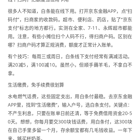
很多人不知道，白条能在线下用。打开京东金融APP，点“扫
码付”，扫商家的收款码。超市、便利店、药店，贴了“京东
支付”标志的地方都行。实测在全家、7-11、永辉超市都能
用。注意，有些小摊位扫个人码不行，得扫商户码。区别在
哪？扫商户码才算正规消费，额度才正常计入账单。
有个技巧：每周三或周日，白条线下支付经常有满减活动。
满20减5，满100减10。虽然小，但顺手薅羊毛，不拿白不
拿。
生活缴费，免手续费很划算
水电燃气话费，这些固定支出，用白条付最稳。去京东金融
APP里，找到“生活缴费”，输入户号，选白条支付。关键点：
不产生利息，只要在账单日前还清，等于免费借用资金20-5
0天。想想，你每月要交300块钱话费，用白条付，这300块
在自己手里多留一个月，存余额宝都有几毛钱收益。一年下
来，够买杯奶茶。