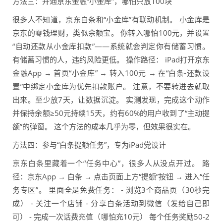
方法三：开通京东金融“小金库”，哪怕只放100块
很多人不知道，京东白条和“小金库”有联动机制。 小金库是
京东的零钱理财，类似余额宝。 你转入哪怕100元，并设置
“自动还款从小金库扣款”——系统就会判定你有储蓄习惯。
有储蓄习惯的人，违约风险更低。 操作路径： iPad打开京东
金融App → 首页“小金库” → 转入100元 → 在“白条-还款设
置”中绑定小金库为优先扣款账户。 注意，不要转进去就取
出来。至少放7天，让数据沉淀。 实测发现，完成这个动作
并保持余额≥50元持续15天，约有60%的用户收到了“主动提
额”的弹窗。 这个方法的成本几乎为零，但效果很实在。
方法四：参与“白条提额任务”，专为iPad党设计
京东白条里藏着一个“任务中心”，很多人从没点开过。 路
径：京东App → 白条 → 点击页面上方“提额”按钮 → 进入“任
务专区”。 里面全是免费任务： - 浏览3个商品页（30秒完
成） - 关注一个店铺 - 分享白条活动到微信（发给自己即
可） - 完成一次话费充值（哪怕充10元） 每个任务奖励50-2