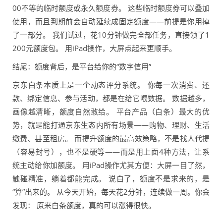
00不等的临时额度或永久额度券。 这些临时额度券可以叠加
使用，而且到期前会自动延续成固定额度——前提是你用掉
了一部分。 我们试过，花10分钟做完全部任务，直接领了1
200元额度包。 用iPad操作，大屏点起来更顺手。
结尾：额度背后，是平台给你的“数字信用”
京东白条本质上是一个动态评分系统。 你每一次消费、还
款、绑定信息、参与活动，都是在给它喂数据。 数据越多，
画像越清晰，额度自然敢给。 平台产品（白条）最大的优
势，就是能打通京东生态内所有场景——购物、理财、生活
缴费、甚至租房。 而提升额度的最高效策略，不是找人代提
（容易封号），也不是硬等——而是用上面4种方法，让系
统主动给你加额度。 用iPad操作尤其方便：大屏一目了然，
触碰精准，躺着都能完成。 说白了，额度不是求来的，是
“算”出来的。 从今天开始，每天花2分钟，连续做一周。你会
发现： 原来白条额度，真的可以涨得很快。