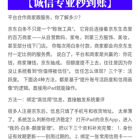
平台合作商家跟服务，你了解多少？
京东白条不只是一个“赊账工具”。 它背后连接着京东生态里
的百万商家——从自营数码、家电，到第三方服饰、美妆，
甚至部分线下门店。 你每次用白条付款，商家都会向京东支
付一定比例的服务费。 说白了，平台和商家是共赢的：你花
钱，商家赚钱，京东抽成。 但额度提不上去，往往是因为你
没让系统看到“你值得被信任”。 信任怎么体现？三个字：活
跃度。 下面这4种方法，都是基于“提升账号活跃度和信用画
像”的逻辑。直接用iPad就能操作。
方法一：绑定“高信用”信息，直接触发系统重评
很多人注册京东后，信息只填了手机号和收货地址。 太单薄
了。系统怎么判断你经济稳定？ 打开iPad的京东App，进入
“我的-白条-额度管理”。 把以下三个资料补充完整： 1. 身份
证有效期更新——别用过期的。 2. 绑定一张常用信用卡——