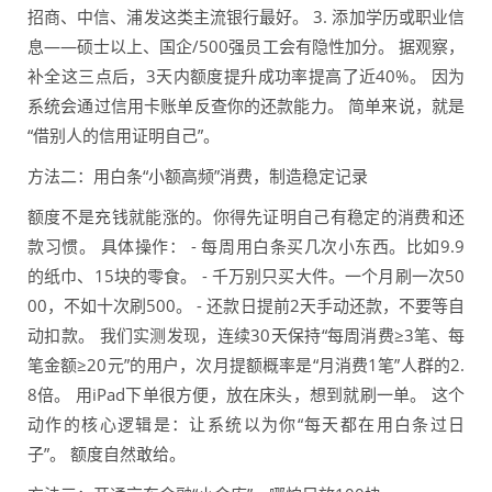
招商、中信、浦发这类主流银行最好。 3. 添加学历或职业信
息——硕士以上、国企/500强员工会有隐性加分。 据观察，
补全这三点后，3天内额度提升成功率提高了近40%。 因为
系统会通过信用卡账单反查你的还款能力。 简单来说，就是
“借别人的信用证明自己”。
方法二：用白条“小额高频”消费，制造稳定记录
额度不是充钱就能涨的。你得先证明自己有稳定的消费和还
款习惯。 具体操作： - 每周用白条买几次小东西。比如9.9
的纸巾、15块的零食。 - 千万别只买大件。一个月刷一次50
00，不如十次刷500。 - 还款日提前2天手动还款，不要等自
动扣款。 我们实测发现，连续30天保持“每周消费≥3笔、每
笔金额≥20元”的用户，次月提额概率是“月消费1笔”人群的2.
8倍。 用iPad下单很方便，放在床头，想到就刷一单。 这个
动作的核心逻辑是：让系统以为你“每天都在用白条过日
子”。 额度自然敢给。