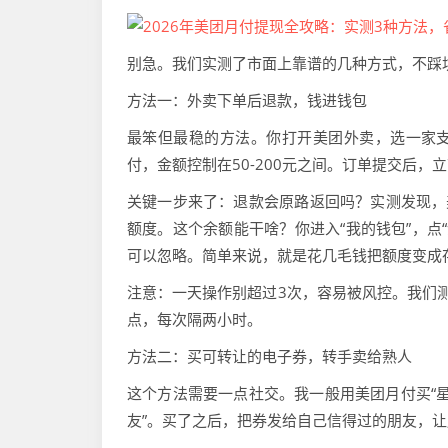
别急。我们实测了市面上靠谱的几种方式，不踩
方法一：外卖下单后退款，钱进钱包
最笨但最稳的方法。你打开美团外卖，选一家支
付，金额控制在50-200元之间。订单提交后，
关键一步来了：退款会原路返回吗？实测发现，
额度。这个余额能干啥？你进入“我的钱包”，点
可以忽略。简单来说，就是花几毛钱把额度变成
注意：一天操作别超过3次，容易被风控。我们
点，每次隔两小时。
方法二：买可转让的电子券，转手卖给熟人
这个方法需要一点社交。我一般用美团月付买“星
友”。买了之后，把券发给自己信得过的朋友，