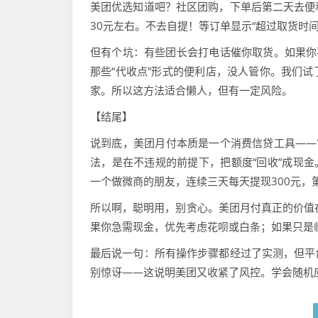
美团优选知道吧？社区团购，下单后第二天去便
30元左右。不去自提！等订单显示“超过取货时
但有个坑：有些团长会打电话催你取货。如果你
那些“代收点”形式的便利店，没人管你。我们
家。所以这方法适合懒人，但有一定风险。
【结尾】
说到底，美团月付本质是一个消费信贷工具——
法，是在不违规的前提下，把额度“回收”成现金
一个做微商的朋友，连续三天每天提现300元，
所以啊，聪明用，别贪心。美团月付真正的价值
果你急需现金，优先考虑花呗或白条；如果只是
最后说一句：所有操作步骤都经过了实测，但平
别惊讶——这说明美团又收紧了风控。学会随机应