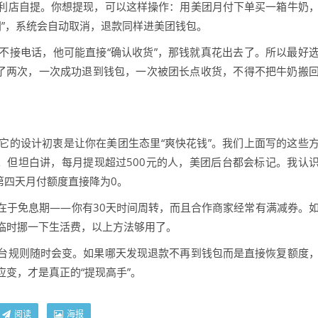
利店自提。你想提现，可以这样操作：用美团月付下单买一箱牛奶
间”，系统会自动取消，退款同样进美团钱包。
不接电话，他可能直接“确认收货”，那钱就真花出去了。所以最好
试了两次，一次成功退到钱包，一次被团长点收货，不得不把牛奶搬
它的设计初衷是让你在美团生态里“爽快花钱”。我们上面写的这些
。但坦白讲，每月提现超过500元的人，美团后台都会标记。我认
第四天月付额度直接降为0。
在于免息期——你有30天时间周转，而且合作商家经常有满减券。
临时挪一下生活费，以上方法够用了。
台规则随时会变。如果哪天发现退款不再到钱包而是直接恢复额度
变，才是真正的“提现高手”。
阅读
海报