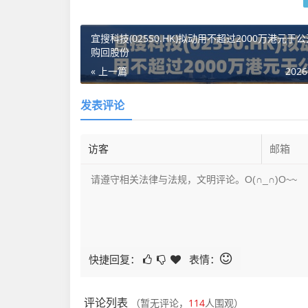
宜搜科技(02550.HK)拟动用不超过2000万港元于
购回股份
« 上一篇
2026
发表评论
快捷回复：
表情：
评论列表
（暂无评论，
114
人围观）