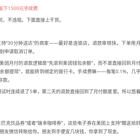
坑、不违规。下面直接上干货。
持“30分钟送达”的商家——最好是连锁店，退款审核快。下单用
立刻申请取消订单。
美团月付的退款逻辑是“先退到美团钱包余额”，而不是直接回到月
“余额提现”，就能转到绑定的银行卡。手续费嘛——每笔0.1%，几
存款。
测试时连续退了5单，第二天的退款直接回到了月付额度里。所以悠
巴克饮品券”或者“瑞幸咖啡券”，这些电子券在美团上支持“赠送给
让朋友微信转账给你。朋友到手便宜几块钱，你拿到了现金。