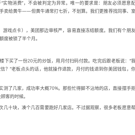
“实物消费”，不会被判定为异常。唯一的要求是：朋友必须愿意
转手卖给黄牛——但黄牛通常打七折，不划算。我们更推荐找同事、
、游戏点卡），美团那边审核严，容易直接冻结额度。我们有个朋
，额度被锁了半个月。
楼下买了一份20元的炒饭，用月付扫码付款。吃完后跟老板说：“
微信？”老板点头的话，他就操作退款，月付的钱退到你美团钱包，
实测了几家，成功率大概70%。那些忙得脚不沾地的店，直接摆手
没顾客的时候。
次几十块，凑个几百需要跑好几家店。不过据观察，很多老板愿意