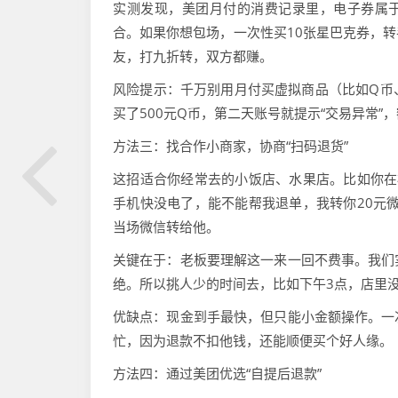
实测发现，美团月付的消费记录里，电子券属于
合。如果你想包场，一次性买10张星巴克券，
友，打九折转，双方都赚。
风险提示：千万别用月付买虚拟商品（比如Q币
买了500元Q币，第二天账号就提示“交易异常”
方法三：找合作小商家，协商“扫码退货”
这招适合你经常去的小饭店、水果店。比如你在
手机快没电了，能不能帮我退单，我转你20元
当场微信转给他。
关键在于：老板要理解这一来一回不费事。我们
绝。所以挑人少的时间去，比如下午3点，店里
优缺点：现金到手最快，但只能小金额操作。一
忙，因为退款不扣他钱，还能顺便买个好人缘。
方法四：通过美团优选“自提后退款”