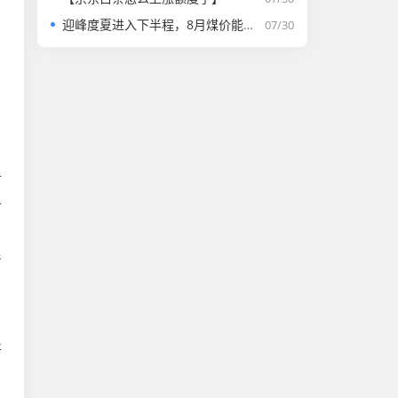
迎峰度夏进入下半程，8月煤价能否走强？
07/30
月
付
乎
着
好