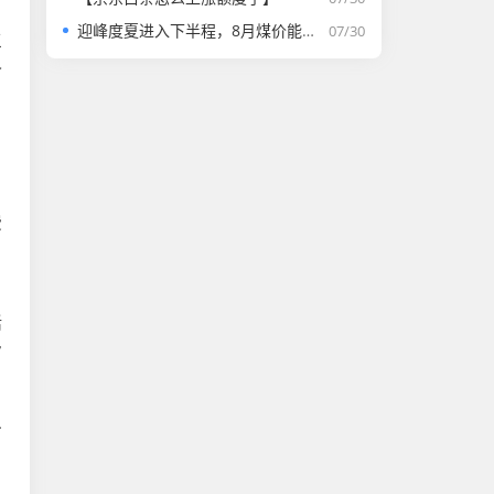
迎峰度夏进入下半程，8月煤价能否走强？
07/30
三
今
费
。
活
7
.