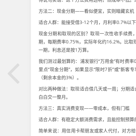
方法二：现金分期——看似便宜，实则暗藏玄机
适合人群：能接受借3-12个月，月利率0.7%以
现金分期和取现的区别？取现一次性收手续费，
期，每期费率0.75%，实际年化约16.2%。比
一期，利息还是按1万算。
我们测过最划算的：浦发银行“万用金”有时费率0
里点“现金分期”，如果显示“限时7折”或“新
（剩余本金的3%）。
对比两种做法：取现适合借几天或一周；分期适
白白交一整月。
方法三：真实消费变现——零成本，但有门槛
适合人群：有稳定大额消费需求，且能控制预算
简单来说：用信用卡帮朋友或家人代付，对方给你