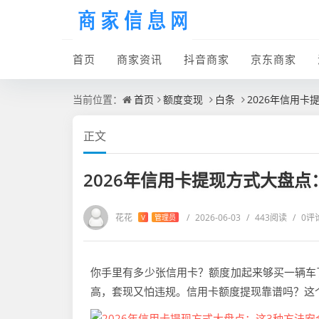
首页
商家资讯
抖音商家
京东商家
当前位置：
首页
额度变现
白条
2026年信用
正文
2026年信用卡提现方式大盘
花花
/
2026-06-03
/
443阅读
/
0评
V
管理员
你手里有多少张信用卡？额度加起来够买一辆车
高，套现又怕违规。信用卡额度提现靠谱吗？这