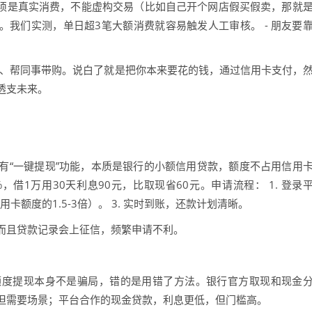
必须是真实消费，不能虚构交易（比如自己开个网店假买假卖，那就
盯。我们实测，单日超3笔大额消费就容易触发人工审核。 - 朋友要
租、帮同事带购。说白了就是把你本来要花的钱，通过信用卡支付，
透支未来。
有“一键提现”功能，本质是银行的小额信用贷款，额度不占用信用
，借1万用30天利息90元，比取现省60元。申请流程： 1. 登录
卡额度的1.5-3倍）。 3. 实时到账，还款计划清晰。
而且贷款记录会上征信，频繁申请不利。
额度提现本身不是骗局，错的是用错了方法。银行官方取现和现金
但需要场景；平台合作的现金贷款，利息更低，但门槛高。