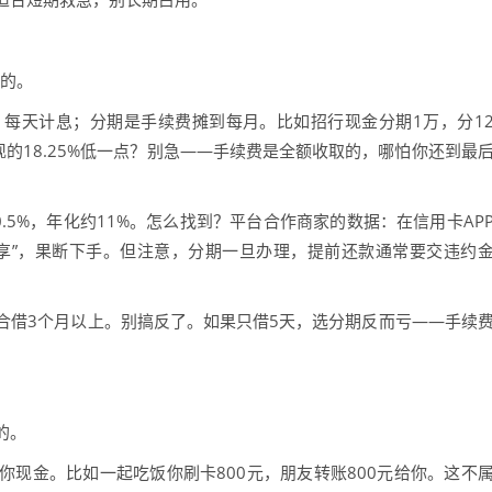
下的。
每天计息；分期是手续费摊到每月。比如招行现金分期1万，分1
取现的18.25%低一点？别急——手续费是全额收取的，哪怕你还到最
.5%，年化约11%。怎么找到？平台合作商家的数据：在信用卡AP
客专享”，果断下手。但注意，分期一旦办理，提前还款通常要交违约
合借3个月以上。别搞反了。如果只借5天，选分期反而亏——手续
的。
现金。比如一起吃饭你刷卡800元，朋友转账800元给你。这不