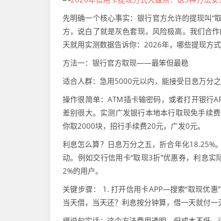
先明确一个核心事实：银行官方允许的提现叫“取
方，说白了就是灰色套现，风险极高。我们合作
天就用实测数据告诉你：2026年，哪些提现方
方法一：银行官方取现——最笨但最稳
适合人群：急用5000元以内，能接受日息万分
操作很简单：ATM插卡输密码，或者打开银行A
差别很大。实测广发银行本地本行取现免手续费
你取2000块，招行手续费20元，广发0元。
利息怎么算？日息万分之五，折合年化18.25%
动。例如交行信用卡“取现3折”优惠券，利息实
2%的用户。
关键步骤： 1. 打开信用卡APP—搜索“取现优惠
当天借，当天还？利息按分钟算，借一天就付一天
得说句实话：这个方法费用透明，但成本不低。