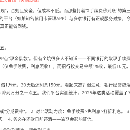
现”，合规且安全，但成本不低。而那些打着“0手续费秒到账”的第
的平台（如某知名信用卡管理APP）与多家银行有正规服务对接，
式真正能省到钱。
之五。
PP点“现金借款”。但有个坑很多人不知道——不同银行的取现手续
（仅免手续费，利息照收），而招行按交易金额1%收，最低10元
。借1万元，30天后还利息150元。看起来高？但注意：银行经常搞
际降到万分之一点五。我们平台实测统计，2025年这类活动覆盖了
”或“分期费率”。 2. 对比活动力度：免手续费>免利息>打折利息。 3
。 4. 务必在还款日前还清——逾期会影响征信。
适合短期救急，别长期占用。