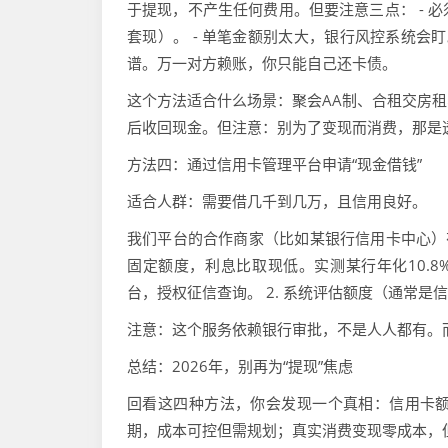
于提现，不产生任何费用。但要注意三点： - 
套现）。 - 单笔金额别太大，银行风控系统会
谱。万一对方赖账，你只能自己还卡债。
这个方法适合什么场景：聚会AA制、合租交房
后收回现金。但注意：别为了变现而消费，那是
方法四：通过信用卡管理平台申请“现金借钱”
适合人群：需要借几千到几万，且信用良好。
我们平台的合作商家（比如某银行信用卡中心）
固定额度，利息比取现低。实测某行年化10.8%
台，授权征信查询。 2. 系统评估额度（通常是信用
注意：这个服务依赖银行审批，不是人人都有。
总结：2026年，别再为“提现”焦虑
回看这四种方法，你会发现一个真相：信用卡
期，成本可控但需规划；真实消费变现零成本，