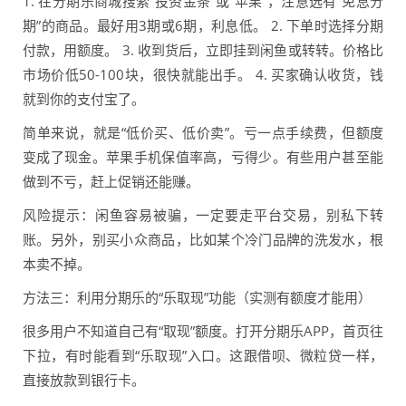
1. 在分期乐商城搜索“投资金条”或“苹果”，注意选有“免息分
期”的商品。最好用3期或6期，利息低。 2. 下单时选择分期
付款，用额度。 3. 收到货后，立即挂到闲鱼或转转。价格比
市场价低50-100块，很快就能出手。 4. 买家确认收货，钱
就到你的支付宝了。
简单来说，就是“低价买、低价卖”。亏一点手续费，但额度
变成了现金。苹果手机保值率高，亏得少。有些用户甚至能
做到不亏，赶上促销还能赚。
风险提示：闲鱼容易被骗，一定要走平台交易，别私下转
账。另外，别买小众商品，比如某个冷门品牌的洗发水，根
本卖不掉。
方法三：利用分期乐的“乐取现”功能（实测有额度才能用）
很多用户不知道自己有“取现”额度。打开分期乐APP，首页往
下拉，有时能看到“乐取现”入口。这跟借呗、微粒贷一样，
直接放款到银行卡。