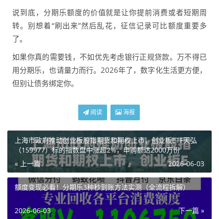
说到底，分期乐额度的价值就是让你提前消费或者短期周
转。别想着“刷出来”然后乱花，征信记录可比额度重要多
了。
如果你真的需要钱，不如优先考虑银行正规贷款。万不得已
用分期乐，也请量力而行。2026年了，数字化生活更方便，
但别让债务绑定你。
阅读
海报
上海市政府推动创业板股指期货和期权上市，创业板ETF天弘
（159977）标的指数盘中涨超2%，申购额达2000万份
« 上一篇
2026-06-03
额度变现必看！分期乐3种秒到账方法实测（全流程拆解）
2026-06-03
下一篇 »