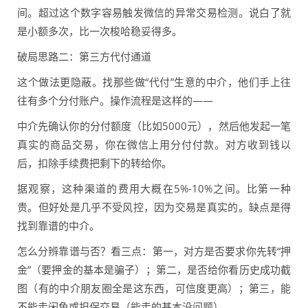
间。超过这个数字容易触发微信的异常交易检测。说白了就
是小额多次，比一次梭哈稳妥得多。
破局思路二：第三方代付通道
这个做法更隐蔽。找那些做“代付”生意的中介，他们手上往
往有多个分付账户。操作流程是这样的——
中介先确认你的分付额度（比如5000元），然后他发起一笔
真实的商品交易，你在微信上用分付付款。对方收到钱以
后，扣除手续费把剩下的转给你。
据观察，这种渠道的费用大概在5%-10%之间。比第一种
贵。但好处是几乎不受风控，因为交易是真实的。缺点是得
找到靠谱的中介。
怎么分辨靠谱与否？看三点：第一，对方是否要求你先转“押
金”（要押金的基本是骗子）；第二，是否给你看历史成功截
图（有的中介朋友圈全是这东西，可信度更高）；第三，能
不能走闲鱼或担保交易（能走的基本没问题）。