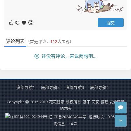
评论列表
（暂无评论，
112
人围观）
还没有评论，来说两句吧...
底部导航1
底部导航2
底部导航3
底部导航4
Copyright
2015-2019
花花智家
版权所有. 基于
花花
搭建 安全运行
6575
天
辽ICP备2024024944号
运行时长：0.953秒
查
询信息：14 次