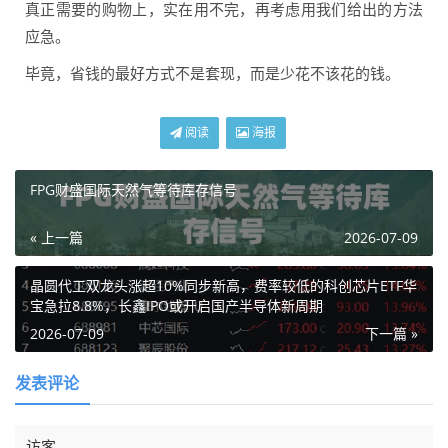
真正需要的购物上，实在用不完，再考虑用我们给出的方法
应急。
毕竟，省钱的最好方式不是套现，而是少花不该花的钱。
阅读
海报
FPG财盛国际天然气等待库存信号
« 上一篇
2026-07-09
晶圆代工双龙头涨超10%同步新高，费率较低的科创芯片ETF华
宝急拉8.8%，长鑫IPO或开启国产半导体新周期
2026-07-09
下一篇 »
发表评论