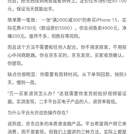
然后，把东西挂到闲鱼或者转转上。定价比市场价低50-100
元，保证当天就能出手。
简单算一笔账： 一张“满2000减300”的券买iPhone 15，实
际花费4700元（假设原价5000）。你去闲鱼卖4900元，净
赚200元。虽然不多，但胜在零风险。
而且这个方法不需要和任何人配合。你不用求商家，不用担
心中间商跑路。你在京东买的，京东发货。买家收货确认，
你提现。
缺点也很明显：你需要有周转时间。从下单到回款，快则3
天，慢则一周。
“万一买家退货怎么办？”这就需要你发货前拍好视频留证
据。实测发现，二手平台买电子产品的人，退货率极低。
为什么平台允许这些操作存在？
说到底，京东白条的本质是金融产品。平台希望用户用它来
消费，而不是套现。但我们上面讲的三种方法，实际上都是