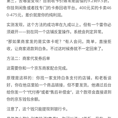
第三，去哪里变现？目前收卡价通常是面值的9.2到9.5折。
你挂到闲鱼或者找专门的卡券回收平台。400元买的卡卖46
0-475元，差价就是你的纯利润。
实测发现，这个方法的成功率在九成以上。但有一个雷你必
须避开——别在同一个店铺反复操作。系统会判定异常。
“那如果商家发的是实体卡呢？”有人会问。简单，直接拒
收，让商家退款到白条。不过这时候券就不一定回来了。
方法二：商家代发券后单
这需要你和一个京东商家配合完成。
原理是这样的：你找一家支持白条支付的店铺，和老板谈
好，你在他店里拍一个商品链接，但不要发货。他通过后台
给你发一个“代付券”或者“售后补偿金”，这个款项会直接退到
你的京东钱包余额。
注意了，这个钱只能提现到银行卡。