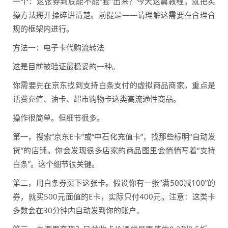
一个：这张券到底能不能“套”出来？今天这篇教程，就把实
操方法掰开揉碎讲清楚。前提是——请理解这需要在合理合
规的框架内进行。
方法一：电子卡代购流转法
这是目前被验证最稳妥的一种。
你需要先在京东找到支持白条支付的虚拟商品商家，重点是
话费充值、油卡、超市购物卡这类高流通性商品。
操作很简单。但细节很多。
第一，搜索“京东E卡”或“中石化充值卡”，找那些标明“自动发
货”的店铺。你会发现很多店家的商品图里会悄悄写着“支持
白条”。这个细节很关键。
第二，用白条券买下这张卡。假设你有一张“满500减100”的
券，就买500元面值的E卡，实际只付400元。注意：这类卡
多数会在30分钟内自动发到你的账户。