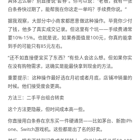
具体怎么聊？别直接说“套券”。你可以说：“老板，我有一张
白条券快过期了，能帮我在你这走一单吗？手续费你说。”
据我观察，大部分中小商家都愿意做这种操作。毕竟你少付
了钱，他多了真实成交记录。但这里有个坑——手续费通常
要10%-15%。也就是说，如果券面值是100元，你真的能拿
到手的可能只有85元左右。
“还不如直接便宜买了东西？”有些人会这么想。但如果你实
在没有购物需求，这确实是能最快拿到现金的方法。
重要提示：这种操作最好选在月初或者月底，店铺冲销量的
时候。他们接受度会更高。
方法三：二手平台组合转卖
这个方法更隐蔽，但时间成本高一些。
你直接用白条券在京东买一件硬通货——比如茅台、新款iPh
one、Switch游戏机。这些都是出了名的好卖。