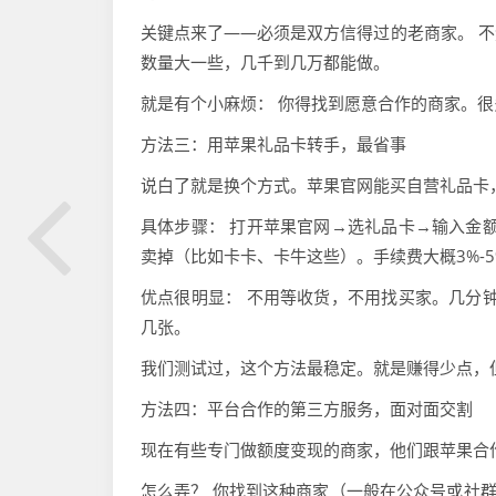
关键点来了——必须是双方信得过的老商家。 
数量大一些，几千到几万都能做。
就是有个小麻烦： 你得找到愿意合作的商家。
方法三：用苹果礼品卡转手，最省事
说白了就是换个方式。苹果官网能买自营礼品卡
具体步骤： 打开苹果官网→选礼品卡→输入金额
卖掉（比如卡卡、卡牛这些）。手续费大概3%-5
优点很明显： 不用等收货，不用找买家。几分钟
几张。
我们测试过，这个方法最稳定。就是赚得少点，
方法四：平台合作的第三方服务，面对面交割
现在有些专门做额度变现的商家，他们跟苹果合
怎么弄？ 你找到这种商家（一般在公众号或社群