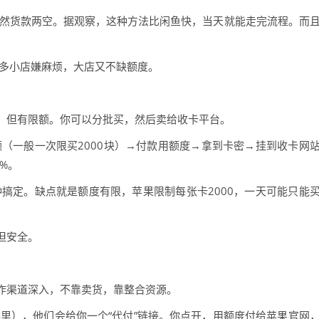
不然货款两空。据观察，这种方法比闲鱼快，当天就能走完流程。而
很多小店嫌麻烦，大店又不缺额度。
，但有限额。你可以分批买，然后卖给收卡平台。
（一般一次限买2000块）→付款用额度→拿到卡密→挂到收卡网
%。
搞定。缺点就是额度有限，苹果限制每张卡2000，一天可能只能
但安全。
作渠道深入，不靠卖货，靠整合资源。
里），他们会给你一个“代付”链接。你点开，用额度付给苹果官网