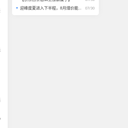
迎峰度夏进入下半程，8月煤价能否走强？
07/30
差
标
渠
%