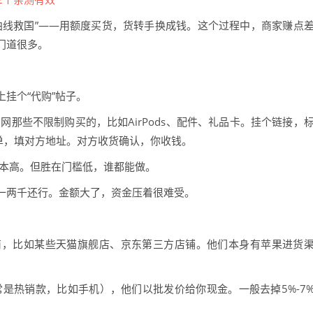
曲线救国”——用额度买货，货转手换成钱。这个过程中，商家赚点
门道很多。
挂个“代购”帖子。
网那些不限制购买的，比如AirPods、配件、礼品卡。挂个链接，
下单，填对方地址。对方收货确认，你收钱。
成本高。但胜在门槛低，谁都能做。
一两千还行。金额大了，资金压着很难受。
商，比如某些天猫旗舰店、京东第三方店铺。他们本身有苹果进货
是热销款，比如手机），他们以批发价给你现金。一般去掉5%-7