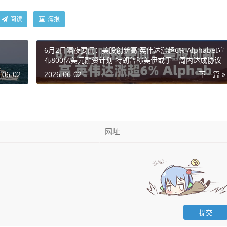
阅读
海报
6月2日隔夜要闻：美股创新高 英伟达涨超6% Alphabet宣
布800亿美元融资计划 特朗普称美伊或于一周内达成协议
-06-02
2026-06-02
下一篇 »