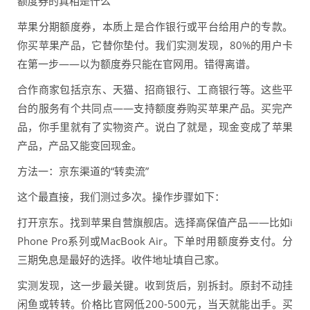
额度券的真相是什么
苹果分期额度券，本质上是合作银行或平台给用户的专款。
你买苹果产品，它替你垫付。我们实测发现，80%的用户卡
在第一步——以为额度券只能在官网用。错得离谱。
合作商家包括京东、天猫、招商银行、工商银行等。这些平
台的服务有个共同点——支持额度券购买苹果产品。买完产
品，你手里就有了实物资产。说白了就是，现金变成了苹果
产品，产品又能变回现金。
方法一：京东渠道的“转卖流”
这个最直接，我们测过多次。操作步骤如下：
打开京东。找到苹果自营旗舰店。选择高保值产品——比如i
Phone Pro系列或MacBook Air。下单时用额度券支付。分
三期免息是最好的选择。收件地址填自己家。
实测发现，这一步最关键。收到货后，别拆封。原封不动挂
闲鱼或转转。价格比官网低200-500元，当天就能出手。买