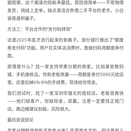
据观察，这个渠道的损耗率最低。原因很简单——不用物理
发货，纯线上走单。缺点是适合熟悉二手平台的老手。小白
容易遇到骗子。
方法三：平台合作的“支付码转现”
这是2025年底才流行起来的新路子。部分银行推出了“额度
券支付码”功能。用户在实体店消费时，直接扫码用额度券付
款。
原理是什么？找一家支持苹果分期的商家。比如某些数码
城、手机维修店。你和老板商量——用额度券付5000元给店
里。店里扣掉6%-8%的手续费，现场给你现金。
我们测试时，找了一家深圳华强北的授权店。老板很爽快
——他们缺客户，你缺现金，双赢。注意一定要找正规门
店。路边摊建议别碰，风险很大。
最后说说结论
苹果分期额度券能不能套出来？答案是肯定的。但这里有三