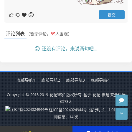
评论列表
（暂无评论，
85
人围观）
还没有评论，来说两句吧...
底部导航1
底部导航2
底部导航3
底部导航4
Copyright
2015-2019
花花智家
版权所有. 基于
花花
搭建 安全运行
6573
天
辽ICP备2024024944号
运行时长：1.018秒
查
询信息：14 次