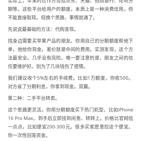
实际上，苹果的合作方包括京东、天猫、招商银行、花呗分
期等。这些平台给用户的额度，本质上是一种消费信用。你
不能直接取现。但换个思路，事情就通了。
先说说最基础的方法：代购变现。
找身边需要买苹果产品的朋友。你用自己的分期额度帮他下
单，他给你现金。差价就是中间的费用。实测发现，这个方
法最安全。几乎没有风险。唯一要注意的是，朋友之间的信
任要维护好。别为了几块钱伤了感情。
我们建议收个5%左右的手续费。比如1万额度，你收500。
对方省了分期利息，你拿到现金。双赢。
第二种：二手平台转卖。
这个思路更灵活。你用分期额度买下热门机型，比如iPhone
16 Pro Max。到手后立即挂到闲鱼、转转上。价格比官网低
一点点，比如便宜200-300元。很多买家愿意捡这个便宜。
你一次性回笼资金。