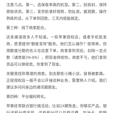
注意几点。第一，选保值率高的机型。第二，别拆封，保持
原始状态。第三，发货前录好视频，防扯皮。据观察，操作
熟练的话，从下单到回款，三天内就能搞定。
第三种：线下商家配合。
这条渠道很多人不知道。一些苹果授权店，或者手机批发
商，愿意提供“额度变现”服务。他们怎么操作？很简单。你
用额度分期的名义在店里下单，商家拿到货后，扣除一定点
数（通常是3%-8%），把现金转给你。商家不亏，他们拿到
货品可以继续卖。你拿到了现金。
关键是找到靠谱的商家。别去那些小摊小店，容易被套路。
正规授权店一般不会公开接这种业务，需要熟人介绍。我们
建议多问问身边的通讯圈朋友。
第四种：平台福利转化。
苹果经常联合银行搞活动，比如24期免息。你够买产品，银
行送积分或返现。这些积分可以兑换话费、加油卡、购物