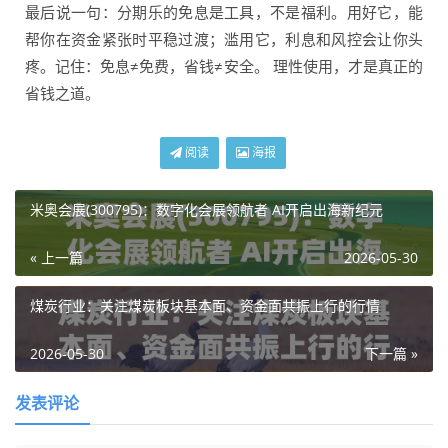
最后说一句：分期乐的免息是工具，不是福利。用好它，能
帮你在资金紧张时平稳过渡；滥用它，利息和风控会让你头
疼。记住：免息≠免费，省钱≠安全。 理性使用，才是真正的
省钱之道。
阅读
海报
米奥会展(300795)：数字化会展领航者 AI开启出海新纪元
« 上一篇
2026-05-30
煤炭行业：关注煤炭板块基本面、资金面共振上行的行情
2026-05-30
下一篇 »
发表评论