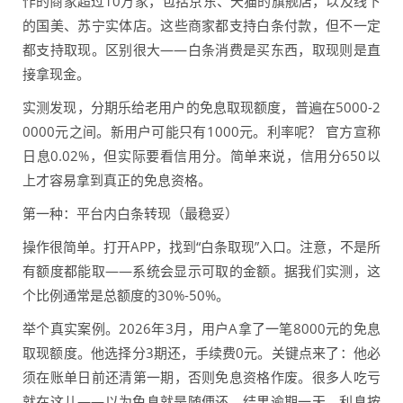
作的商家超过10万家，包括京东、天猫的旗舰店，以及线下
的国美、苏宁实体店。这些商家都支持白条付款，但不一定
都支持取现。区别很大——白条消费是买东西，取现则是直
接拿现金。
实测发现，分期乐给老用户的免息取现额度，普遍在5000-2
0000元之间。新用户可能只有1000元。利率呢？ 官方宣称
日息0.02%，但实际要看信用分。简单来说，信用分650以
上才容易拿到真正的免息资格。
第一种：平台内白条转现（最稳妥）
操作很简单。打开APP，找到“白条取现”入口。注意，不是所
有额度都能取——系统会显示可取的金额。据我们实测，这
个比例通常是总额度的30%-50%。
举个真实案例。2026年3月，用户A拿了一笔8000元的免息
取现额度。他选择分3期还，手续费0元。关键点来了：他必
须在账单日前还清第一期，否则免息资格作废。很多人吃亏
就在这儿——以为免息就是随便还，结果逾期一天，利息按