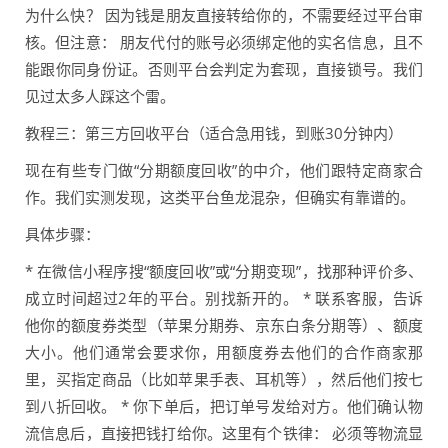
为什么快？ 因为钱是朋友直接转给你的，不需要经过平台审
核。但注意： 朋友代付的账号必须绑定他的实名信息，且不
能跟你同身份证。否则平台会判定为套现，直接锁号。我们
见过太多人踩这个雷。
教程三：第三方回收平台（适合急用钱，到账30分钟内）
现在有些专门做“分期额度回收”的中介，他们跟特定商家合
作。我们实测发现，这类平台鱼龙混杂，但确实有靠谱的。
具体步骤：
* 在微信小程序搜“额度回收”或“分期变现”，找那种评价多、
成立时间超过2年的平台。别找新开的。 * 联系客服，告诉
他你的额度券类型（苹果分期券、京东白条分期等）、额度
大小。他们通常会要求你，用额度券去他们的合作商家那
里，买指定商品（比如苹果手表、耳机等），然后他们按七
到八折回收。 * 你下单后，把订单号发给对方。他们确认物
流信息后，直接把钱打给你。这里有个铁律： 必须等物流显