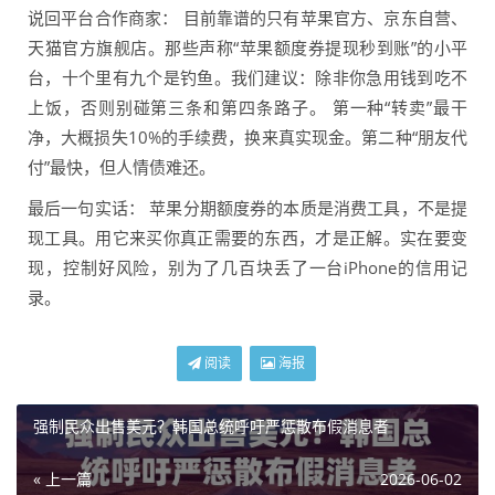
说回平台合作商家： 目前靠谱的只有苹果官方、京东自营、
天猫官方旗舰店。那些声称“苹果额度券提现秒到账”的小平
台，十个里有九个是钓鱼。我们建议：除非你急用钱到吃不
上饭，否则别碰第三条和第四条路子。 第一种“转卖”最干
净，大概损失10%的手续费，换来真实现金。第二种“朋友代
付”最快，但人情债难还。
最后一句实话： 苹果分期额度券的本质是消费工具，不是提
现工具。用它来买你真正需要的东西，才是正解。实在要变
现，控制好风险，别为了几百块丢了一台iPhone的信用记
录。
阅读
海报
强制民众出售美元？韩国总统呼吁严惩散布假消息者
« 上一篇
2026-06-02