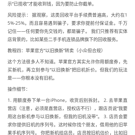
示“已揽收”才能收到钱，因为要防止你截单。
风险提示： 据观察，这类回收平台手续费普遍高，大约在1
5%-25%。而且容易遇到骗子，要求你提前付保证金。千万
记住——任何要你先交钱的，都是骗子。 我们只推荐有实体
店背景的，比如某些二手手机连锁品牌旗下的回收服务。
教程四：苹果官方“以旧换新”转卖（小众但合规）
这个方法很多人不知道。苹果官方其实允许你用额度券，先
买新机，再立刻参与“以旧换新”把旧机折价。但我们的玩法
是——你根本没有旧机。
操作细节：
1. 用额度券下单一台iPhone，收货后别拆封。 2. 去苹果直
营店（注意，必须是直营店，授权店不行），跟店员说“我要
用这台新机参与以旧换新，但我的旧机没带”。 3. 店员会要
求你提供旧机的序列号。这时候你找个朋友，借用他的旧苹
果手机序列号。 你把新机给店员，店员按旧机估价，比如旧