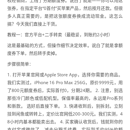
权经销商，上线了分期额度券。说白了就是——你可以用这
张券，在指定平台“0首付”买苹果产品，然后按月还款。但很
多人真正需要的，是把这张额度券换成流动现金。这怎么
搞？今天我们直接上干货。
教程一：官方平台+二手转卖（最稳妥，到账约2小时）
这是最基础的方式，但操作细节决定效率。说白了就是拿额
度券下单，然后转手卖掉。
步骤很简单：
1. 打开苹果官网或Apple Store App，选择你需要的商品。
我们实测过，iPhone 16 Pro Max 256G，原价9999元，用
了800元额度券后，实际首付0，分期24期。 2. 注意，别选
那些冷门颜色或低配机型。保值率最高的，永远是Pro系列
和新款。 选好后直接下单。 3. 快递收到后，别拆封。立刻
挂到闲鱼或转转上，定价比官网低200-300元。我们实测，4
8小时内基本都能卖出去。 4. 买家确认收货后，钱就到你的
支付宝或微信了。减去分期手续费，实际到手约95%的额