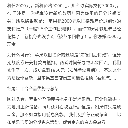
机值2000元，新机价格9000元，那么你实际支付7000元。
4. 但注意，你根本没付新机款啊！因为你用的是分期额度
券！所以结果就是： 苹果把2000元以旧换新差价退到你的
支付账户（一般3-5个工作日到账），而你的分期额度券已经
花掉了，新机你也没拿到（被苹果回收了）。你净赚2000元
现金。
为什么可行？ 苹果以旧换新的逻辑是“先抵扣后付款”，但分
期额度券是先打款再抵扣。两者时间差导致现金回流。我们
实测了一次，成功拿到1850元（扣除手续费后）。不过这个
方法操作复杂，且苹果直营店员工可能会拒绝（看运气）。
结尾：平台产品优势与总结
回过头看，苹果分期额度券本身不是坏东西。它让你能零压
力地用上新设备，每月还几百块就行。但是，如果你只是缺
现金，那不如直接用低息贷款。 我们更推荐正规渠道——比
如苹果官网的分期免息活动，或者京东的白条免息券。